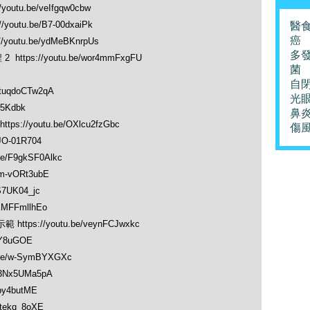
outu.be/veIfgqw0cbw
outu.be/B7-00dxaiPk
醫
癌
outu.be/ydMeBKnrpUs
多
tps://youtu.be/wor4mmFxgFU
菌
自
tuqdoCTw2qA
光
Y5Kdbk
鼻
//youtu.be/OXlcu2fzGbc
傷
JO-01R704
e/F9gkSF0Alkc
m-vORt3ubE
S7UK04_jc
MFFmllhEo
tps://youtu.be/veynFCJwxkc
aY8uGOE
be/w-SymBYXGXc
r3Nx5UMa5pA
by4butME
tekq_8oXE