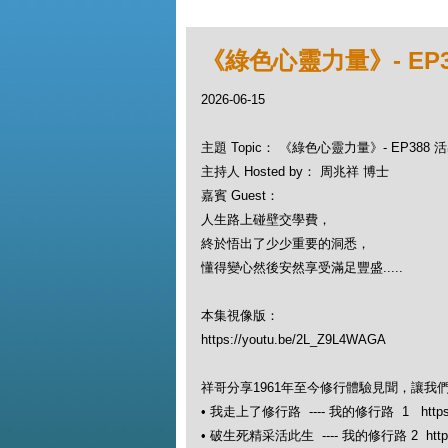
《綠色心靈力量》- EP
2026-06-15
主題 Topic： 《綠色心靈力量》- EP388
主持人 Hosted by： 周兆祥 博士
嘉賓 Guest：
人生路上碰壁交學費，
終於悟出了少少重要的洞悉，
懂得變心然後安然享受滿足豐盛.....
本集視像版：
https://youtu.be/2L_Z9L4WAGA
祥哥分享1961年至今修行體驗見聞，讓我
• 我走上了修行路 ---- 我的修行路 1 https://
• 破生死精采活此生 ---- 我的修行路 2 https:/