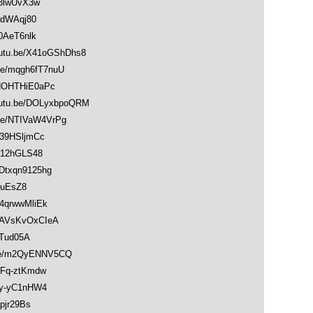
8lwUvX3w
OdWAqj80
0AeT6nlk
u.be/X41oGShDhs8
/mqgh6fT7nuU
NOHTHiE0aPc
u.be/DOLyxbpoQRM
e/NTIVaW4VrPg
39HSljmCc
812hGLS48
Dtxqn9125hg
-uEsZ8
4qrwwMliEk
AVsKvOxCIeA
bTud05A
be/m2QyENNV5CQ
Fq-ztKmdw
y-yC1nHW4
pjr29Bs