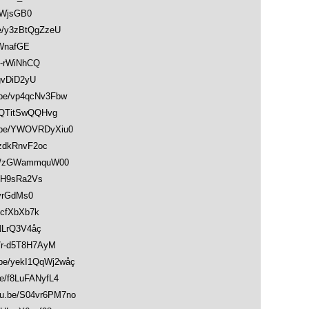
PWjsGB0
/y3zBtQgZzeU
WnafGE
-rWiNhCQ
gvDiD2yU
e/vp4qcNv3Fbw
QTitSwQQHvg
be/YWOVRDyXiu0
zdkRnvF2oc
e/zGWammquW00
yH9sRa2Vs
vrGdMs0
cfXbXb7k
NLrQ3V4åç
r-d5T8H7AyM
e/yekI1QqWj2wåç
/f8LuFANyfL4
be/S04vr6PM7no