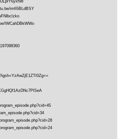
LprY6yxf98
be/imfi5BLdBSY
FNlbcIzko
be/IWCahDBkWWo
1197098360
hk?igsh=YzAwZjE1ZTI0Zg==
soKGgHQf1AzDNc7PlSeA
rogram_episode.php?cid=45
ram_episode.php?cid=34
rogram_episode.php?cid=28
rogram_episode.php?cid=24