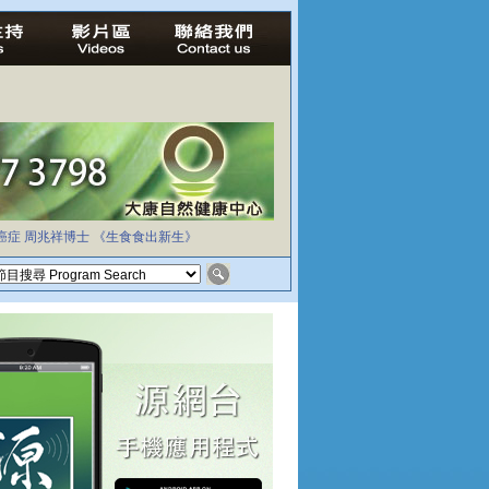
癌症
周兆祥博士
《生食食出新生》