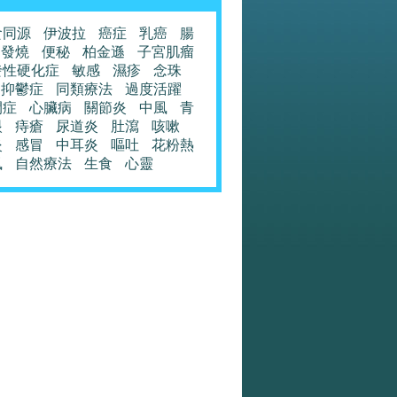
食同源
伊波拉
癌症
乳癌
腸
發燒
便秘
柏金遜
子宮肌瘤
發性硬化症
敏感
濕疹
念珠
抑鬱症
同類療法
過度活躍
閉症
心臟病
關節炎
中風
青
眼
痔瘡
尿道炎
肚瀉
咳嗽
炎
感冒
中耳炎
嘔吐
花粉熱
風
自然療法
生食
心靈