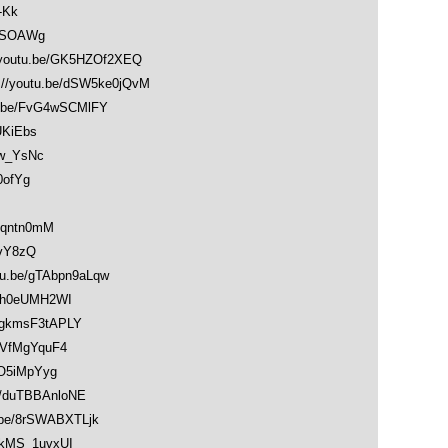
-Kk
wASOAWg
utu.be/GK5HZOf2XEQ
outu.be/dSW5ke0jQvM
be/FvG4wSCMlFY
UKiEbs
w_YsNc
0ofYg
Nqntn0mM
1vY8zQ
.be/gTAbpn9aLqw
sh0eUMH2WI
gkmsF3tAPLY
VfMgYquF4
O5iMpYyg
/duTBBAnloNE
e/8rSWABXTLjk
kMS_1uvxUI