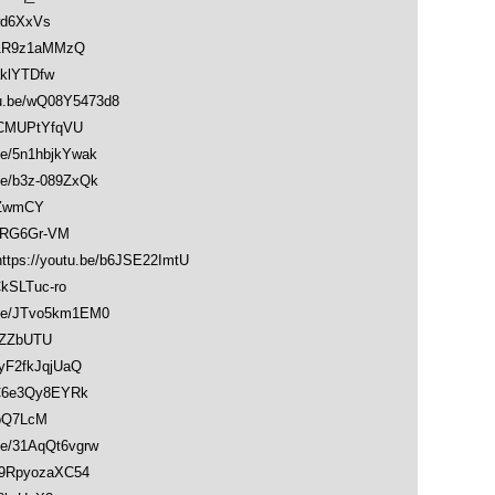
wd6XxVs
1R9z1aMMzQ
klYTDfw
be/wQ08Y5473d8
CMUPtYfqVU
/5n1hbjkYwak
/b3z-089ZxQk
cZwmCY
XRG6Gr-VM
://youtu.be/b6JSE22ImtU
kSLTuc-ro
e/JTvo5km1EM0
LZZbUTU
F2fkJqjUaQ
C6e3Qy8EYRk
pQ7LcM
/31AqQt6vgrw
9RpyozaXC54