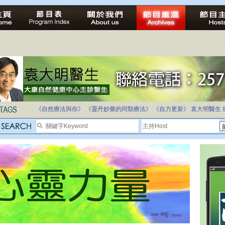
自家教育合法化-推動多元化教育，全民學卷制
《自然療法與你》
《靈丹妙藥的同類療法》
《自力更新》
袁大明醫生