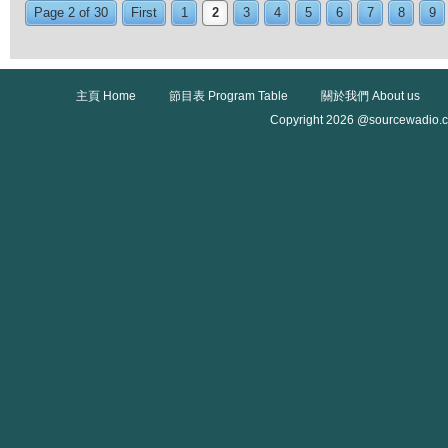
Page 2 of 30
First
1
2
3
4
5
6
7
8
9
主頁 Home
節目表 Program Table
關於我們 About us
Copyright 2026 @sourcewadio.