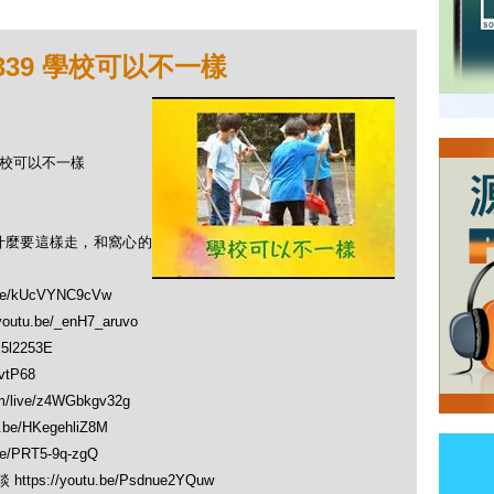
339 學校可以不一樣
 學校可以不一樣
什麼要這樣走，和窩心的
e/kUcVYNC9cVw
u.be/_enH7_aruvo
5l2253E
vtP68
/live/z4WGbkgv32g
be/HKegehliZ8M
/PRT5-9q-zgQ
s://youtu.be/Psdnue2YQuw