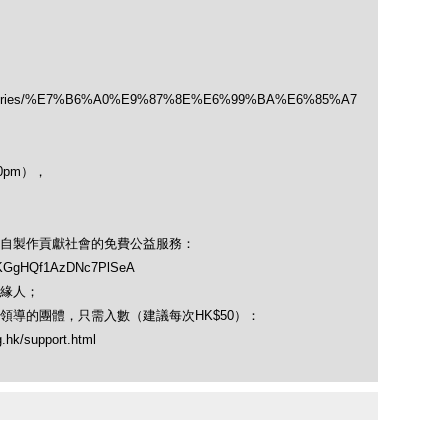
/categories/%E7%B6%A0%E9%87%8E%E6%99%BA%E6%85%A7
00pm），
自製作貢獻社會的免費公益服務：
soKGgHQf1AzDNc7PlSeA
緣人；
導的團體，只需入數（建議每次HK$50）：
hk/support.html