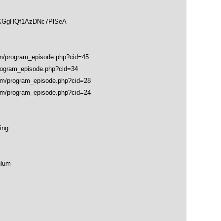
soKGgHQf1AzDNc7PlSeA
program_episode.php?cid=45
gram_episode.php?cid=34
program_episode.php?cid=28
program_episode.php?cid=24
ing
ulum