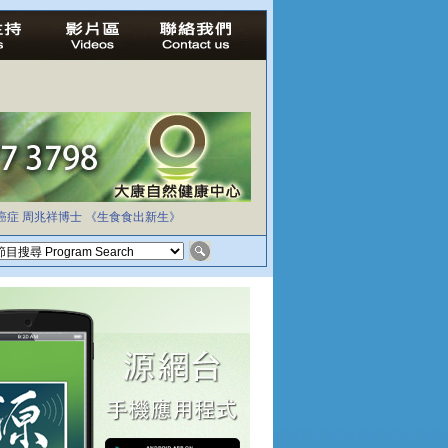
癌症
周兆祥博士
《生食食出新生》