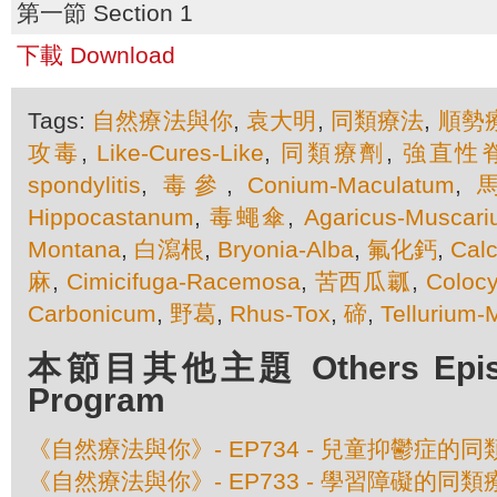
第一節 Section 1
下載 Download
Tags:
自然療法與你
,
袁大明
,
同類療法
,
順勢
攻毒
,
Like-Cures-Like
,
同類療劑
,
強直性
spondylitis
,
毒參
,
Conium-Maculatum
,
Hippocastanum
,
毒蠅傘
,
Agaricus-Muscari
Montana
,
白瀉根
,
Bryonia-Alba
,
氟化鈣
,
Calc
麻
,
Cimicifuga-Racemosa
,
苦西瓜瓤
,
Colocy
Carbonicum
,
野葛
,
Rhus-Tox
,
碲
,
Tellurium-
本節目其他主題 Others Episod
Program
《自然療法與你》- EP734 - 兒童抑鬱症的
《自然療法與你》- EP733 - 學習障礙的同類