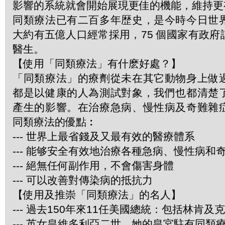
影響的系統就會開始展現更佳的機能，維持更
同類療法已有二百多年歴史，是今時今日世
大約有五億人口經常採用，75 個國家有政
醫生。
【使用「同類療法」有什麽好處？】
「同類療法」的療劑從未在其它動物身上做
都是以健康的人為測試對象，我們也都清楚
產生的影響。在治療急病、慢性病及奇難雜
同類療法的優點︰
--- 世界上最省錢及又最有效的醫療體系
--- 能够安全有效地治療各種急病、慢性病和
--- 絕無任何副作用，不會傷害身體
--- 可以改善對傳染病的抵抗力
【使用及推崇「同類療法」的名人】
--- 過去150年來11任美國總統：包括林肯及
--- 英女皇維多利亞二世，她的皇宮駐有同類