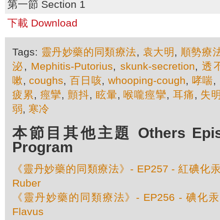
第一節 Section 1
下載 Download
Tags:
靈丹妙藥的同類療法
,
袁大明
,
順勢療
泌
,
Mephitis-Putorius
,
skunk-secretion
,
透
嗽
,
coughs
,
百日咳
,
whooping-cough
,
哮喘
,
疲累
,
痙攣
,
顫抖
,
眩暈
,
喉嚨痙攣
,
耳痛
,
失
弱
,
寒冷
本節目其他主題 Others Episod
Program
《靈丹妙藥的同類療法》- EP257 - 紅碘化汞 Merc
Ruber
《靈丹妙藥的同類療法》- EP256 - 碘化汞 Merc
Flavus