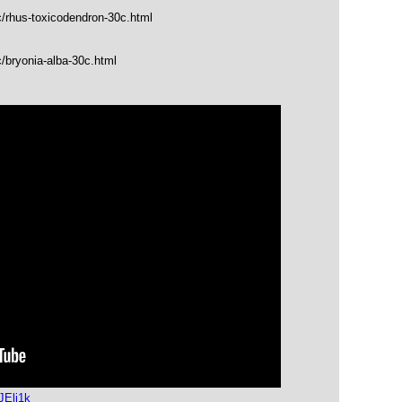
c/rhus-toxicodendron-30c.html
/bryonia-alba-30c.html
JElj1k