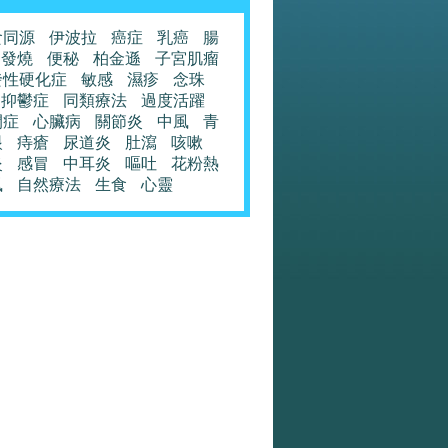
食同源
伊波拉
癌症
乳癌
腸
發燒
便秘
柏金遜
子宮肌瘤
發性硬化症
敏感
濕疹
念珠
抑鬱症
同類療法
過度活躍
閉症
心臟病
關節炎
中風
青
眼
痔瘡
尿道炎
肚瀉
咳嗽
炎
感冒
中耳炎
嘔吐
花粉熱
風
自然療法
生食
心靈