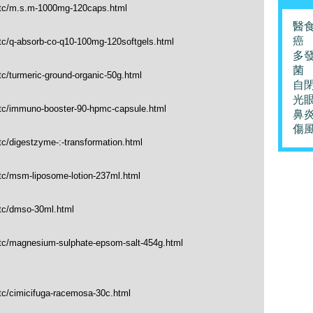
e_tc/m.s.m-1000mg-120caps.html
醫
癌
_tc/q-absorb-co-q10-100mg-120softgels.html
多
菌
tc/turmeric-ground-organic-50g.html
自
光
_tc/immuno-booster-90-hpmc-capsule.html
鼻
傷
tc/digestzyme-:-transformation.html
_tc/msm-liposome-lotion-237ml.html
_tc/dmso-30ml.html
_tc/magnesium-sulphate-epsom-salt-454g.html
tc/cimicifuga-racemosa-30c.html