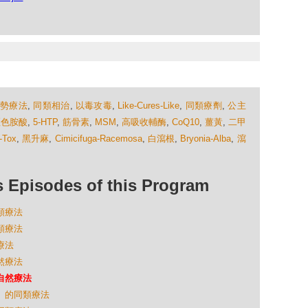
順勢療法
,
同類相治
,
以毒攻毒
,
Like-Cures-Like
,
同類療劑
,
公主
羥色胺酸
,
5-HTP
,
筋骨素
,
MSM
,
高吸收輔酶
,
CoQ10
,
薑黃
,
二甲
-Tox
,
黑升麻
,
Cimicifuga-Racemosa
,
白瀉根
,
Bryonia-Alba
,
瀉
isodes of this Program
同類療法
同類療法
療法
自然療法
的自然療法
痛」的同類療法