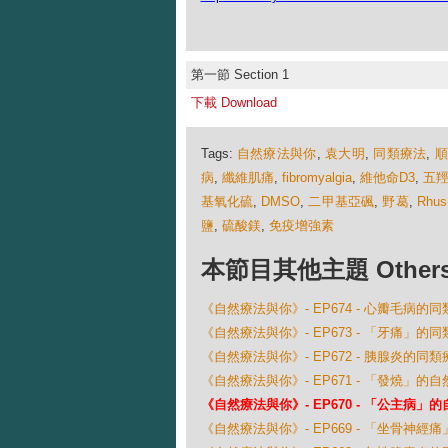
第一節 Section 1
下載 Download
Tags:
自然療法與你
,
袁大明
,
同類療法
,
病
,
纖維肌痛
,
fibromyalgia
,
維他命D3
,
五
基氧化硫
,
DMSO
,
二甲基亞碸
,
野葛
,
Rhus
鹽
,
硫酸鎂
,
免疫增強素
本節目其他主題 Others Ep
《自然療法與你》- EP674 - 心瓣毛病的
《自然療法與你》- EP673 - 「牙痛」的
《自然療法與你》- EP672 - 胰腺炎的同類
《自然療法與你》- EP671 - 「發燒」的
《自然療法與你》- EP670 - 「公主病」
《自然療法與你》- EP669 - 「坐骨神經