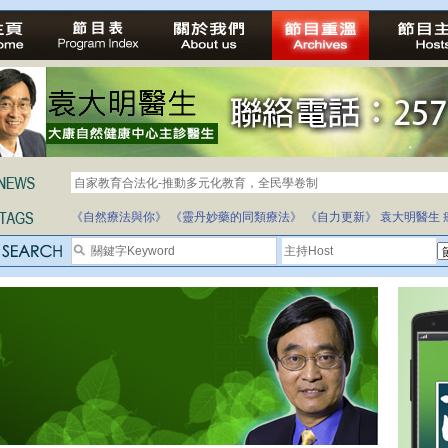
自家教育合法化-推動多元化教育，全民學卷制
《自然療法與你》
《靈丹妙藥的同類療法》
《自力更新》
袁大明醫生