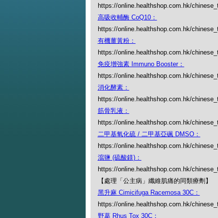
https://online.healthshop.com.hk/chines
高吸收輔酶 CoQ10：
https://online.healthshop.com.hk/chinese
有機薑黃粉：
https://online.healthshop.com.hk/chinese_
免疫增強素 Immuno Booster：
https://online.healthshop.com.hk/chinese
消化酵素：
https://online.healthshop.com.hk/chinese_
筋骨乳液：
https://online.healthshop.com.hk/chinese
二甲基氧化硫 / 二甲基亞碸 DMSO：
https://online.healthshop.com.hk/chinese
瀉鹽 (硫酸鎂)：
https://online.healthshop.com.hk/chinese
【處理「公主病」纖維肌痛的同類療劑】
黑升麻 Cimicifuga Racemosa 30C：
https://online.healthshop.com.hk/chinese_
野葛 Rhus Tox 30C：