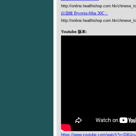
http://online.healthshop.com.hk/chinese_t
白瀉根 Bryonia Alba 30C：
http://online.healthshop.com.hk/chinese_tc
Youtube 版本:
https://www.youtube.com/watch?v=D4Uzu