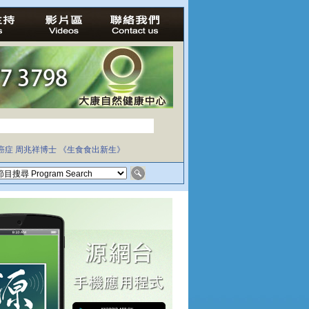
癌症
周兆祥博士
《生食食出新生》