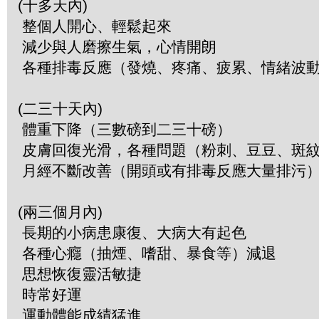
(十多天內)
整個人開心、輕鬆起來
減少與人磨擦生氣，心情開朗
各種排毒反應（發燒、疼痛、疲累、情緒波
(二三十天內)
體重下降（三數磅到二三十磅）
皮膚回復光滑，各種問題（粉刺、豆豆、斑
月經不斷改善（開頭或有排毒反應大量排污
(兩三個月內)
長期的小病患康復、大病大有起色
各種心癮（抽煙、嗜甜、暴食等）減退
思想恢復靈活敏捷
時常好運
運動體能成績猛進