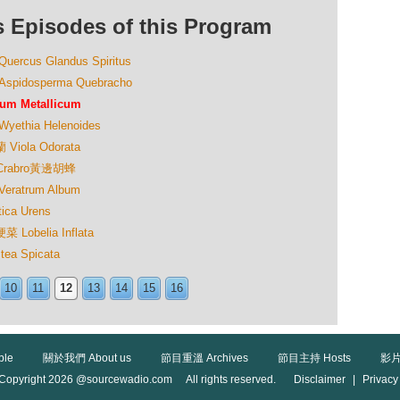
isodes of this Program
us Glandus Spiritus
dosperma Quebracho
 Metallicum
hia Helenoides
ola Odorata
Crabro黃邊胡蜂
atrum Album
a Urens
belia Inflata
 Spicata
10
11
12
13
14
15
16
ble
關於我們 About us
節目重溫 Archives
節目主持 Hosts
影片
Copyright 2026 @sourcewadio.com All rights reserved.
Disclaimer
|
Privacy