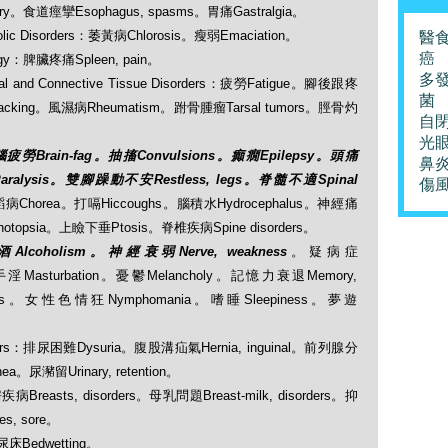
tery。食道痙攣Esophagus, spasms。胃痛Gastralgia。
lic Disorders：萎黃病Chlorosis。瘦弱Emaciation。
醫
癌
gy：脾臟疼痛Spleen, pain。
多
nd Connective Tissue Disorders：疲勞Fatigue。腳後跟疼
菌
cracking。風濕病Rheumatism。跗骨腫瘤Tarsal tumors。脛骨灼
自
光
腦疲勞Brain-fag。抽搐Convulsions。癲癇Epilepsy。頭痛
鼻
aralysis。雙腳躁動不安Restless, legs。脊髓不適Spinal
傷
舞蹈病Chorea。打嗝Hiccoughs。腦積水Hydrocephalus。神經痛
otopsia。上瞼下垂Ptosis。脊椎疾病Spine disorders。
Alcoholism。神經衰弱Nerve, weakness
。疑病症
。手淫Masturbation。憂鬱Melancholy。記憶力衰退Memory,
ness。女性色情狂Nymphomania。嗜睡Sleepiness。夢遊
rders：排尿困難Dysuria。腹股溝疝氣Hernia, inguinal。前列腺分
hea。尿瀦留Urinary, retention。
疾病Breasts, disorders。母乳問題Breast-milk, disorders。抑
s, sore。
：尿床Bedwetting。