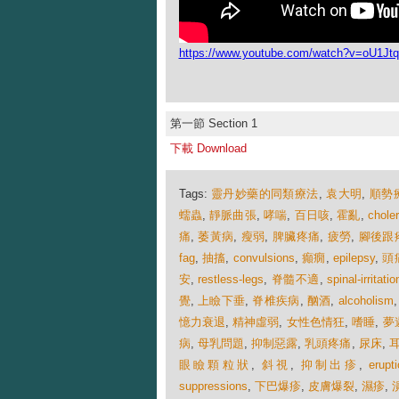
https://www.youtube.com/watch?v=oU1Jt
第一節 Section 1
下載 Download
Tags:
靈丹妙藥的同類療法
,
袁大明
,
順勢
蠕蟲
,
靜脈曲張
,
哮喘
,
百日咳
,
霍亂
,
chole
痛
,
萎黃病
,
瘦弱
,
脾臟疼痛
,
疲勞
,
腳後跟
fag
,
抽搐
,
convulsions
,
癲癇
,
epilepsy
,
頭
安
,
restless-legs
,
脊髓不適
,
spinal-irritatio
覺
,
上瞼下垂
,
脊椎疾病
,
酗酒
,
alcoholism
憶力衰退
,
精神虛弱
,
女性色情狂
,
嗜睡
,
夢
病
,
母乳問題
,
抑制惡露
,
乳頭疼痛
,
尿床
,
眼瞼顆粒狀
,
斜視
,
抑制出疹
,
erupt
suppressions
,
下巴爆疹
,
皮膚爆裂
,
濕疹
,