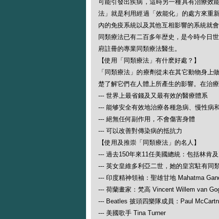
可能引發出疾病，這時另一種具有治療效
法」就是利用經過「效能化」的處方來重
內的免疫系統以及其他互相影響的系統就會
同類療法已有二百多年歴史，是今時今日世
府註冊的專業同類療法醫生。
【使用「同類療法」有什麽好處？】
「同類療法」的療劑從未在其它動物身上
楚了解它們在人體上所產生的影響。在治療
--- 世界上最省錢及又最有效的醫療體系
--- 能够安全有效地治療各種急病、慢性病
--- 絕無任何副作用，不會傷害身體
--- 可以改善對傳染病的抵抗力
【使用及推崇「同類療法」的名人】
--- 過去150年來11任美國總統：包括林肯
--- 英女皇維多利亞二世，她的皇宮駐有同
--- 印度精神領袖：聖雄甘地 Mahatma Gand
--- 荷蘭畫家：梵高 Vincent Willem van Go
--- Beatles 披頭四樂隊成員：Paul McCartney
--- 美國歌手 Tina Turner