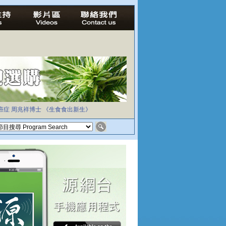
癌症
周兆祥博士
《生食食出新生》