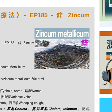
- EP185 - 鋅 Zincum
185 - 鋅 Zincum
 Metallicum
_tc/zincum-metallicum-30c.html
Typhoid, fever。蠕蟲Worms。
靜脈曲張Varicose veins。
thma。百日咳Whooping cough。
ers：
霍亂Cholera。嬰兒霍亂Cholera, infantum
。便秘