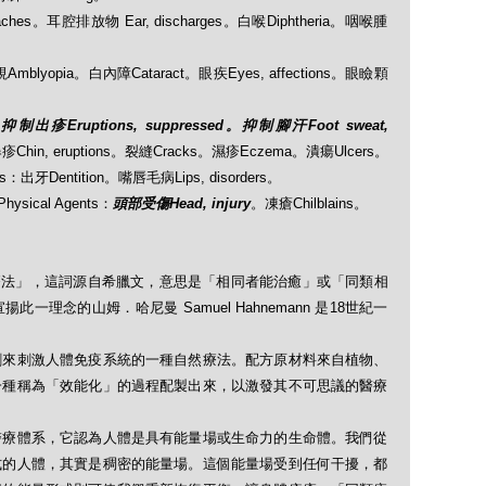
aches。耳腔排放物 Ear, discharges。白喉Diphtheria。咽喉腫
：弱視Amblyopia。白內障Cataract。眼疾Eyes, affections。眼瞼顆
：
抑制出疹Eruptions, suppressed。抑制腳汗Foot sweat,
Chin, eruptions。裂縫Cracks。濕疹Eczema。潰瘍Ulcers。
rs：出牙Dentition。嘴唇毛病Lips, disorders。
ysical Agents：
頭部受傷Head, injury
。凍瘡Chilblains。
「順勢療法」，這詞源自希臘文，意思是「相同者能治癒」或「同類相
理念的山姆．哈尼曼 Samuel Hahnemann 是18世紀一
劑來刺激人體免疫系統的一種自然療法。配方原材料來自植物、
一種稱為「效能化」的過程配製出來，以激發其不可思議的醫療
醫療體系，它認為人體是具有能量場或生命力的生命體。我們從
式的人體，其實是稠密的能量場。這個能量場受到任何干擾，都