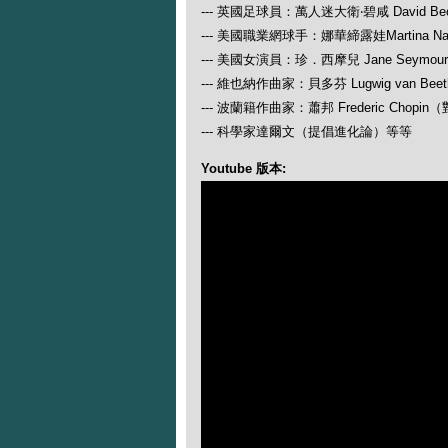
--- 英國足球員：萬人迷大衛‧碧咸 David Be
--- 美國職業網球手：娜華締露娃Martina N
--- 美國女演員：珍．西摩兒 Jane Seymour
--- 維也納作曲家：貝多芬 Lugwig van
--- 波蘭籍作曲家：蕭邦 Frederic Ch
--- 科學家達爾文（提倡進化論）等等
Youtube 版本: