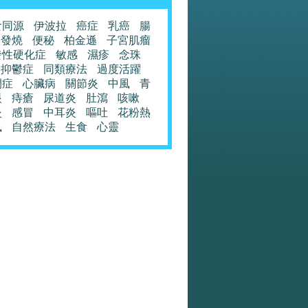
食同源
伊波拉
癌症
乳癌
腸
發燒
便秘
柏金遜
子宮肌瘤
發性硬化症
敏感
濕疹
念珠
抑鬱症
同類療法
過度活躍
閉症
心臟病
關節炎
中風
青
眼
痔瘡
尿道炎
肚瀉
咳嗽
炎
感冒
中耳炎
嘔吐
花粉熱
風
自然療法
生食
心靈