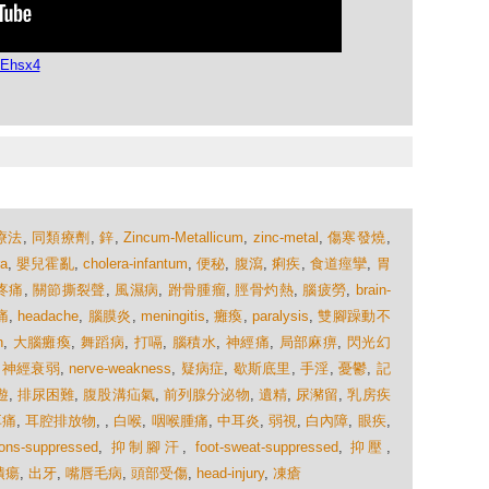
qEhsx4
療法
,
同類療劑
,
鋅
,
Zincum-Metallicum
,
zinc-metal
,
傷寒發燒
,
ra
,
嬰兒霍亂
,
cholera-infantum
,
便秘
,
腹瀉
,
痢疾
,
食道痙攣
,
胃
疼痛
,
關節撕裂聲
,
風濕病
,
跗骨腫瘤
,
脛骨灼熱
,
腦疲勞
,
brain-
痛
,
headache
,
腦膜炎
,
meningitis
,
癱瘓
,
paralysis
,
雙腳躁動不
n
,
大腦癱瘓
,
舞蹈病
,
打嗝
,
腦積水
,
神經痛
,
局部麻痹
,
閃光幻
,
神經衰弱
,
nerve-weakness
,
疑病症
,
歇斯底里
,
手淫
,
憂鬱
,
記
遊
,
排尿困難
,
腹股溝疝氣
,
前列腺分泌物
,
遺精
,
尿瀦留
,
乳房疾
耳痛
,
耳腔排放物
,
,
白喉
,
咽喉腫痛
,
中耳炎
,
弱視
,
白內障
,
眼疾
,
ions-suppressed
,
抑制腳汗
,
foot-sweat-suppressed
,
抑壓
,
潰瘍
,
出牙
,
嘴唇毛病
,
頭部受傷
,
head-injury
,
凍瘡