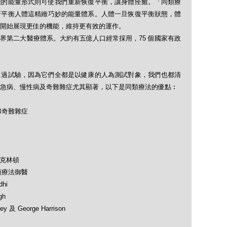
能的能量形式則可使我們重新恢復平衡，讓身體痊癒。「同類療
新平衡人體這精緻巧妙的能量體系。人體一旦恢復平衡狀態，體
開始展現更佳的機能，維持更有效的運作。
界第二大醫療體系。大約有五億人口經常採用，75 個國家有政
做過試驗，因為它們全都是以健康的人為測試對象，我們也都清
急病、慢性病及奇難雜症尤其顯著，以下是同類療法的優點︰
和奇難雜症
及克林頓
類療法御醫
hi
gh
 及 George Harrison