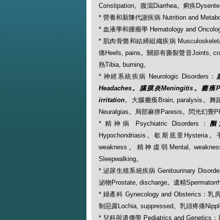
Constipation。腹瀉Diarrhea。痢疾Dysen
* 營養和新陳代謝疾病 Nutrition and Metabo
* 血液學和腫瘤學 Hematology and Oncolo
* 肌肉骨骼和結締組織疾病 Musculoskeletal a
痛Heels, pains。關節有撕裂聲音Joints, 
熱Tibia, burning。
* 神經系統疾病 Neurologic Disorders：
Headaches。腦膜炎Meningitis。癱瘓P
irritation
。大腦癱瘓Brain, paralysis。
Neuralgias。局部麻痹Paresis。閃光幻覺Ph
* 精神病 Psychiatric Disorders：
酗酒
Hypochondriasis。歇斯底里Hysteria
weakness。精神虛弱Mental, weak
Sleepwalking。
* 泌尿生殖系統疾病 Genitourinary Diso
泌物Prostate, discharge。遺精Spermatorr
* 婦產科 Gynecology and Obsterics：乳房
制惡露Lochia, suppressed。乳頭疼痛Nipple
* 兒科與遺傳學 Pediatrics and Genetics