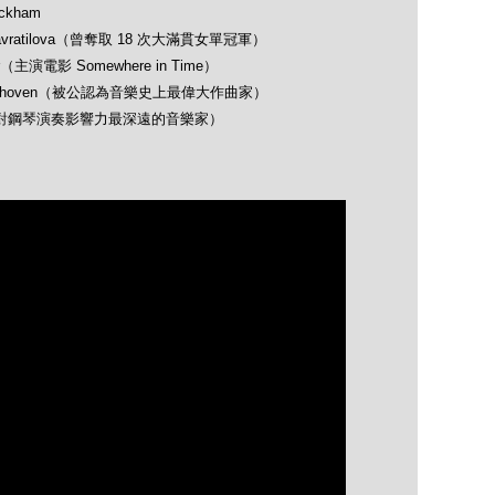
ckham
avratilova（曾奪取 18 次大滿貫女單冠軍）
（主演電影 Somewhere in Time）
 Beethoven（被公認為音樂史上最偉大作曲家）
opin（對鋼琴演奏影響力最深遠的音樂家）