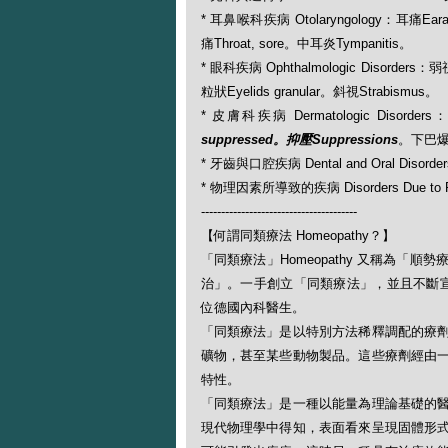
* 耳鼻喉科疾病 Otolaryngology：耳痛Ear
痛Throat, sore。中耳炎Tympanitis。
* 眼科疾病 Ophthalmologic Disorders
粒狀Eyelids granular。斜視Strabismus。
* 皮膚科疾病 Dermatologic Disorders
suppressed。抑壓Suppressions
。下巴爆疹
* 牙齒與口腔疾病 Dental and Oral Disorde
* 物理因素所導致的疾病 Disorders Due to Ph
---------------------------------------
【何謂同類療法 Homeopathy？】
「同類療法」Homeopathy 又稱為
治」。一手創立「同類療法」，並且不斷宣揚此一
位德國內科醫生。
「同類療法」是以特別方法稀釋調配的療
礦物，甚至某些動物製品。這些療劑經由
特性。
「同類療法」是一種以能量為理論基礎的
現代物理學中得知，表面看來呈現固體形