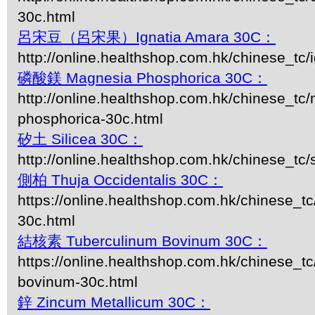
30c.html
呂宋豆（呂宋果）Ignatia Amara 30C：
http://online.healthshop.com.hk/chinese_tc/i
磷酸鎂 Magnesia Phosphorica 30C：
http://online.healthshop.com.hk/chinese_tc
phosphorica-30c.html
矽土 Silicea 30C：
http://online.healthshop.com.hk/chinese_tc/s
側柏 Thuja Occidentalis 30C：
https://online.healthshop.com.hk/chinese_tc/
30c.html
結核素 Tuberculinum Bovinum 30C：
https://online.healthshop.com.hk/chinese_tc
bovinum-30c.html
鋅 Zincum Metallicum 30C：