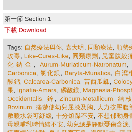
第一節 Section 1
下載 Download
Tags:
自然療法與你
,
袁大明
,
同類療法
,
順勢
攻毒
,
Like-Cures-Like
,
同類療劑
,
兒童腹絞
化鈉金
,
Aurum-Muriaticum-Natronatum
Carbonica
,
氯化鋇
,
Baryta-Muriatica
,
白瀉
酸鈣
,
Calcarea-Carbonica
,
苦西瓜瓤
,
Colocy
果
,
Ignatia-Amara
,
磷酸鎂
,
Magnesia-Phosph
Occidentalis
,
鋅
,
Zincum-Metallicum
,
結
Bovinum
,
痛楚使幼兒屈膝及胸
,
大力按壓腹
敷暖水袋可紓緩
,
十分煩躁不安
,
不想郁動身
母親哺乳時情緒不安
,
幼兒總是靜默憂傷含淚