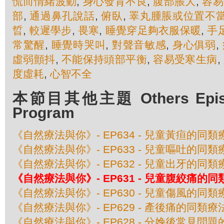
慌而情緒波動
,
身心發育不良
,
腹部脹大
,
容易
部
,
通過鼻孔說話
,
俯臥
,
睪丸腫脹或位置不
晢
,
較遲學步
,
畏寒
,
睡覺穿足夠衣服保暖
,
手
常驚醒
,
睡覺時哭叫
,
對聲音敏感
,
身心俱弱
,
虛弱顫抖
,
不能保持頭部平衡
,
容易受寒生病
,
度虛耗
,
心智不全
本節目其他主題 Others Episod
Program
《自然療法與你》- EP634 - 兒童黃疸的同類
《自然療法與你》- EP633 - 兒童嘔吐的同類
《自然療法與你》- EP632 - 兒童出牙的同類
《自然療法與你》- EP631 - 兒童腹絞痛的
《自然療法與你》- EP630 - 兒童傷風的同類
《自然療法與你》- EP629 - 產後痛的同類療
《自然療法與你》- EP628 - 分娩後常見問