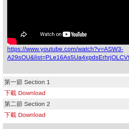
https://www.youtube.com/watch?v=ASW3-
A29sOU&list=PLe16As5Ua4xpdsErhrjOLCV
第一節 Section 1
下載 Download
第二節 Section 2
下載 Download