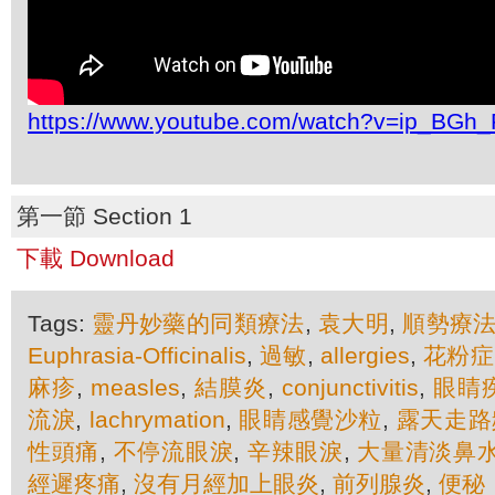
https://www.youtube.com/watch?v=ip_BGh
第一節 Section 1
下載 Download
Tags:
靈丹妙藥的同類療法
,
袁大明
,
順勢療
Euphrasia-Officinalis
,
過敏
,
allergies
,
花粉症
麻疹
,
measles
,
結膜炎
,
conjunctivitis
,
眼睛
流淚
,
lachrymation
,
眼睛感覺沙粒
,
露天走路
性頭痛
,
不停流眼淚
,
辛辣眼淚
,
大量清淡鼻
經遲疼痛
,
沒有月經加上眼炎
,
前列腺炎
,
便秘