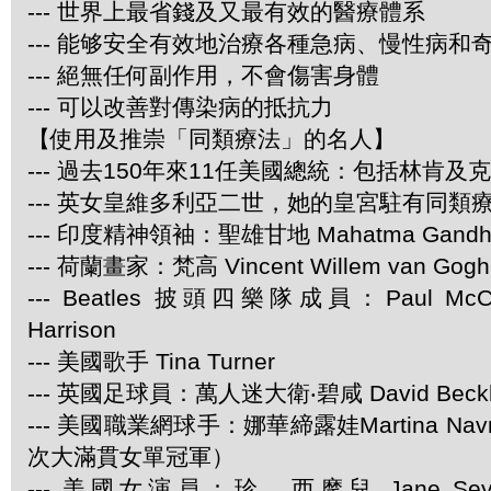
--- 世界上最省錢及又最有效的醫療體系
--- 能够安全有效地治療各種急病、慢性病和
--- 絕無任何副作用，不會傷害身體
--- 可以改善對傳染病的抵抗力
【使用及推崇「同類療法」的名人】
--- 過去150年來11任美國總統：包括林肯及
--- 英女皇維多利亞二世，她的皇宮駐有同類
--- 印度精神領袖：聖雄甘地 Mahatma Gandh
--- 荷蘭畫家：梵高 Vincent Willem van Gogh
--- Beatles 披頭四樂隊成員：Paul McCar
Harrison
--- 美國歌手 Tina Turner
--- 英國足球員：萬人迷大衛‧碧咸 David Beck
--- 美國職業網球手：娜華締露娃Martina Navra
次大滿貫女單冠軍）
--- 美國女演員：珍．西摩兒 Jane Se