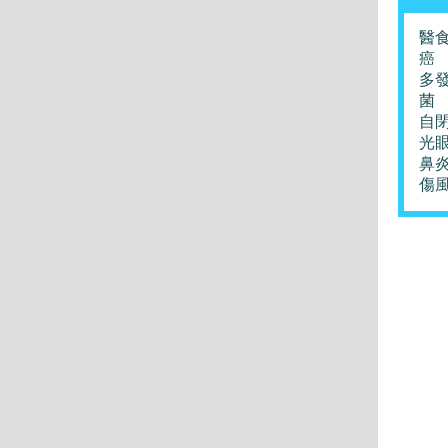
醫
癌
多
菌
自
光
鼻
傷