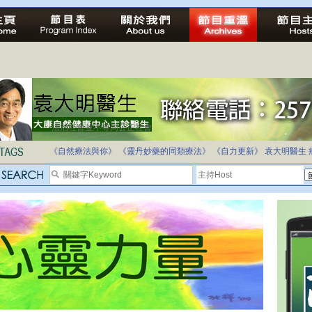
法治社會並不等同公正社會
自家教育合法化-推動多元化教育，全民學卷制
《自然療法與你》
《靈丹妙藥的同類療法》
《自力更新》
袁大明醫生