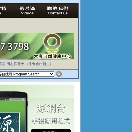
癌症
周兆祥博士
《生食食出新生》