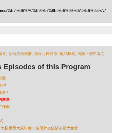
/categories/%E7%B6%A0%E9%87%8E%E6%99%BA%E6%85%A7
病毒
,
新冠肺炎疫情
,
疫境心醫自療
,
亂世救星
,
凶險下好自為之
isodes of this Program
災難
希望
使命?
己的救星
到了什麼
模式
病論」怎樣累得大家咁慘！這個肺炎疫情的最大秘密！