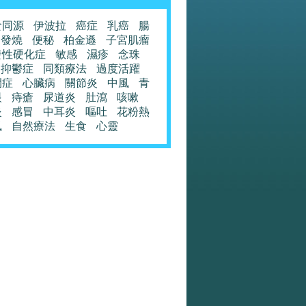
食同源
伊波拉
癌症
乳癌
腸
發燒
便秘
柏金遜
子宮肌瘤
發性硬化症
敏感
濕疹
念珠
抑鬱症
同類療法
過度活躍
閉症
心臟病
關節炎
中風
青
眼
痔瘡
尿道炎
肚瀉
咳嗽
炎
感冒
中耳炎
嘔吐
花粉熱
風
自然療法
生食
心靈