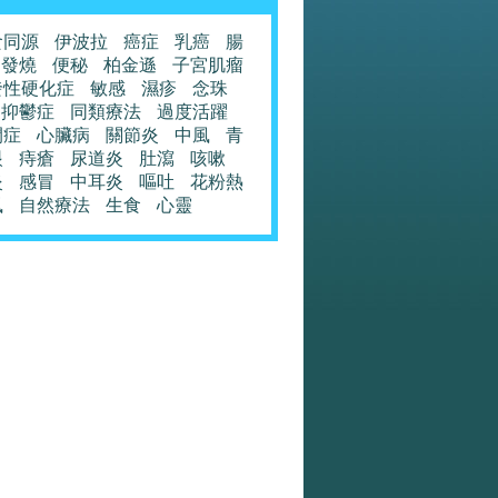
食同源
伊波拉
癌症
乳癌
腸
發燒
便秘
柏金遜
子宮肌瘤
發性硬化症
敏感
濕疹
念珠
抑鬱症
同類療法
過度活躍
閉症
心臟病
關節炎
中風
青
眼
痔瘡
尿道炎
肚瀉
咳嗽
炎
感冒
中耳炎
嘔吐
花粉熱
風
自然療法
生食
心靈