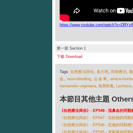
https://www.youtube.com/watch?v=DRYx
第一節 Section 1
下載 Download
Tags:
自然療法與你
,
袁大明
,
同類療法
,
血
,
nose-bleeding
,
山金車
,
arnica-mont
hamamelis-virginiana
,
南美蛇毒
,
Lachesis
本節目其他主題 Others Ep
《自然療法與你》- EP548 - 流鼻血的同類
《自然療法與你》- EP547 - 花粉熱的同類
《自然療法與你》- EP546 - 悲傷的同類療
《自然療法與你》- EP545 - 胃氣脹的同類