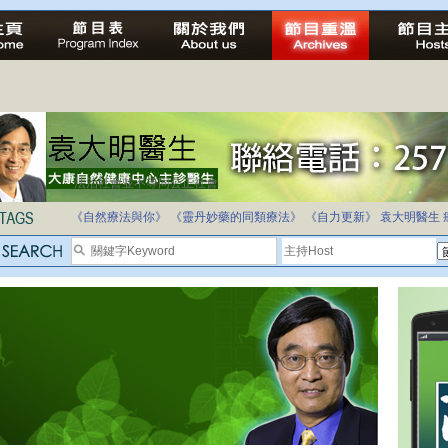
法治社會並不等同公正社會
自家教育合法化-推動多元化教育，全民學卷制
《自然療法與你》
《靈丹妙藥的同類療法》
《自力更新》
袁大明醫生