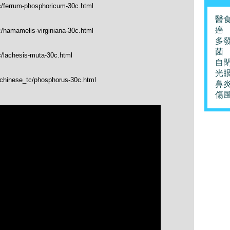
tc/ferrum-phosphoricum-30c.html
醫
癌
c/hamamelis-virginiana-30c.html
多
菌
c/lachesis-muta-30c.html
自
光
/chinese_tc/phosphorus-30c.html
鼻
傷