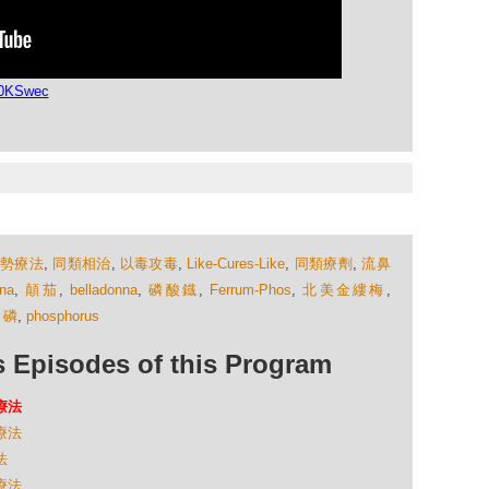
f0KSwec
順勢療法
,
同類相治
,
以毒攻毒
,
Like-Cures-Like
,
同類療劑
,
流鼻
ana
,
顛茄
,
belladonna
,
磷酸鐡
,
Ferrum-Phos
,
北美金縷梅
,
,
磷
,
phosphorus
isodes of this Program
療法
療法
法
療法