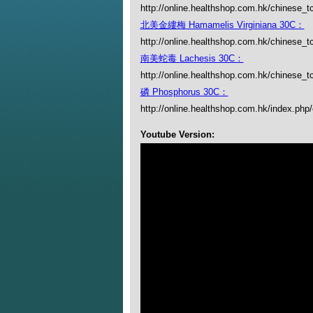
http://online.healthshop.com.hk/chinese_
北美金縷梅 Hamamelis Virginiana 30C：
http://online.healthshop.com.hk/chinese_t
南美蛇毒 Lachesis 30C：
http://online.healthshop.com.hk/chinese_t
磷 Phosphorus 30C：
http://online.healthshop.com.hk/index.php
Youtube Version: