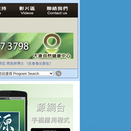
癌症
周兆祥博士
《生食食出新生》