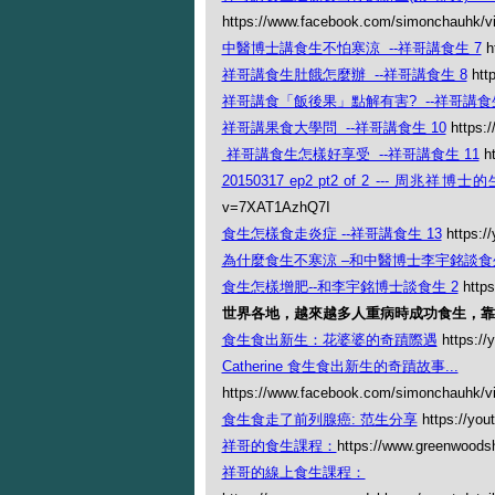
https://www.facebook.com/simonchauhk/
中醫博士講食生不怕寒涼 --祥哥講食生 7
h
祥哥講食生肚餓怎麼辦 --祥哥講食生 8
http
祥哥講食「飯後果」點解有害? --祥哥講食生
祥哥講果食大學問 --祥哥講食生 10
https:
祥哥講食生怎樣好享受 --祥哥講食生 11
ht
20150317 ep2 pt2 of 2 --- 周兆
v=7XAT1AzhQ7I
食生怎樣食走炎症 --祥哥講食生 13
https:/
為什麼食生不寒涼 –和中醫博士李宇銘談食生
食生怎樣增肥--和李宇銘博士談食生 2
https
世界各地，越來越多人重病時成功食生，靠
食生食出新生：花婆婆的奇蹟際遇
https://
Catherine 食生食出新生的奇蹟故事...
https://www.facebook.com/simonchauhk/
食生食走了前列腺癌: 范生分享
https://you
祥哥的食生課程：
https://www.greenwoodsh
祥哥的線上食生課程：