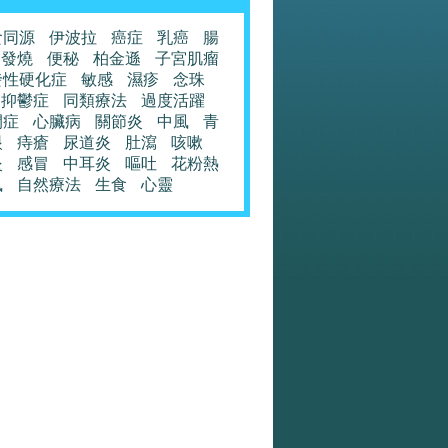
食同源
伊波拉
癌症
乳癌
腸
發燒
便秘
柏金遜
子宮肌瘤
發性硬化症
敏感
濕疹
念珠
抑鬱症
同類療法
過度活躍
閉症
心臟病
關節炎
中風
青
眼
痔瘡
尿道炎
肚瀉
咳嗽
炎
感冒
中耳炎
嘔吐
花粉熱
風
自然療法
生食
心靈