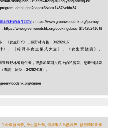
s/xian-shang-ban-21tianrawliving-ni-ling-yang-sheng-ke
/program_detail.php?page=3&rid=1487&cid=34
加綠野林的食生課程
：https://www.greenwoodshk.org/journey
班
：https://www.greenwoodshk.org/cookingclass 電34282416報
：《食生DIY》，綠野林有售：34282416
果菜汁》、《綠野林食生菜式大全》、《食生實踐篇》、
式，請來綠野林餐廳午餐，或參加星期六晚上的私房菜。想吃到祥哥
詢、留位：34282416）。
greenwoodshk.org/dinner
,
生命重新出發
,
身心靈升華
,
健康進入自然境界
,
修行體驗新維