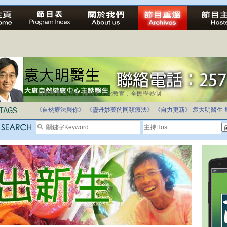
自家教育合法化-推動多元化教育，全民學卷制
《自然療法與你》
《靈丹妙藥的同類療法》
《自力更新》
袁大明醫生