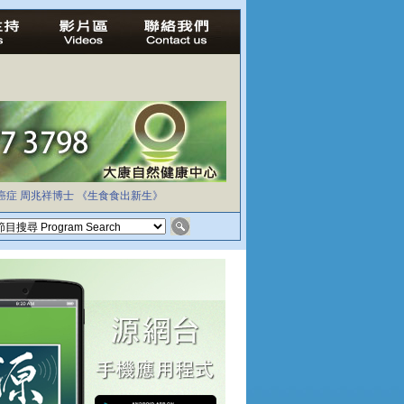
癌症
周兆祥博士
《生食食出新生》