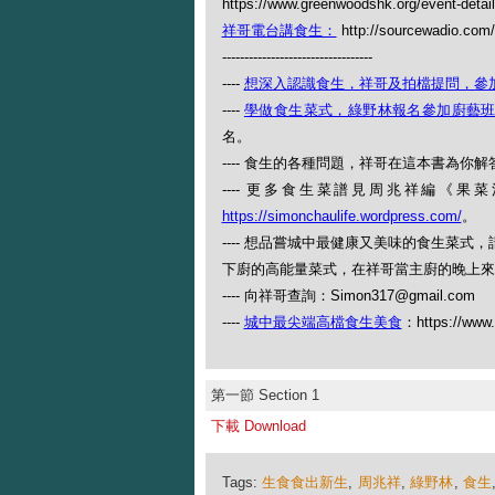
https://www.greenwoodshk.org/event-detail
祥哥電台講食生：
http://sourcewadio.com
----------------------------------
----
想深入認識食生，祥哥及拍檔提問，參
----
學做食生菜式，綠野林報名參加廚藝
名。
---- 食生的各種問題，祥哥在這本書為你解答
---- 更多食生菜譜見周兆祥編《
https://simonchaulife.wordpress.com/
。
---- 想品嘗城中最健康又美味的食生菜
下廚的高能量菜式，在祥哥當主廚的晚上來（查
---- 向祥哥查詢：Simon317@gmail.com
----
城中最尖端高檔食生美食
：https://www.
第一節 Section 1
下載 Download
Tags:
生食食出新生
,
周兆祥
,
綠野林
,
食生