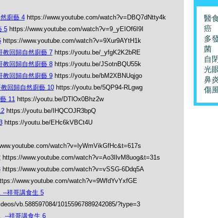
然廚藝 4
https://www.youtube.com/watch?v=DBQ7dNtty4k
醫
癌
 5
https://www.youtube.com/watch?v=9_yEIOf6I9I
多
6
https://www.youtube.com/watch?v=9Xur9AYtH1k
菌
哥教回歸自然廚藝 7
https://youtu.be/_yfgK2K2bRE
自
哥教回歸自然廚藝 8
https://youtu.be/JSotnBQU55k
光
哥教回歸自然廚藝 9
https://youtu.be/bM2XBNUqjgo
鼻
教回歸自然廚藝 10
https://youtu.be/5QP94-RLgwg
傷
 11
https://youtu.be/DTlOx0Bhz2w
2
https://youtu.be/IHQCOJR3bpQ
3
https://youtu.be/EHc6kVBCt4U
/www.youtube.com/watch?v=lyWmVikGfHc&t=617s
2
https://www.youtube.com/watch?v=Ao3IlvM8uog&t=31s
3
https://www.youtube.com/watch?v=vSSG-6Ddq5A
ttps://www.youtube.com/watch?v=9WfdYvYxfGE
--祥哥講食生 5
videos/vb.588597084/10155967889242085/?type=3
--祥哥講食生 6