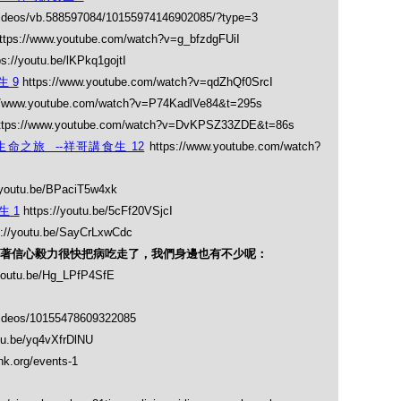
videos/vb.588597084/10155974146902085/?type=3
ttps://www.youtube.com/watch?v=g_bfzdgFUiI
s://youtu.be/lKPkq1gojtI
 9
https://www.youtube.com/watch?v=qdZhQf0SrcI
//www.youtube.com/watch?v=P74KadlVe84&t=295s
tps://www.youtube.com/watch?v=DvKPSZ33ZDE&t=86s
祥博士的生命之旅 --祥哥講食生 12
https://www.youtube.com/watch?
/youtu.be/BPaciT5w4xk
 1
https://youtu.be/5cFf20VSjcI
://youtu.be/SayCrLxwCdc
著信心毅力很快把病吃走了，我們身邊也有不少呢：
youtu.be/Hg_LPfP4SfE
videos/10155478609322085
tu.be/yq4vXfrDlNU
k.org/events-1