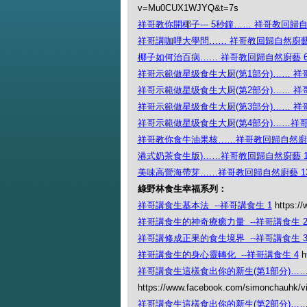
v=Mu0CUX1WJYQ&t=7s
祥哥教你開椰子--- 5秒鐘…… 祥哥教回歸自
祥哥講咖哩大學問…… 祥哥教回歸自然廚藝
椰子如何治百病…… 祥哥教回歸自然廚藝 
祥哥示範做星级食生大厨(第1部分)…… 祥
祥哥示範做星级食生大厨(第2部分)…… 祥
祥哥示範做星级食生大厨(第3部分)…… 祥
祥哥示範做星级食生大厨(第4部分)……祥哥
祥哥教你食牛油果核……祥哥教回歸自然廚藝
港式奶茶食生版)……祥哥教回歸自然廚藝 1
美味高營海帶芽……祥哥教回歸自然廚藝 1
綠野林食生幸福系列：
祥哥講食生基本法 --祥哥講食生 1
https:/
祥哥講食生的神奇療癒力量 --祥哥講食生 
祥哥講修成正果的食生境界 --祥哥講食生 
祥哥講食生的身心靈轉化 --祥哥講食生 4
h
祥哥講食生這樣食出你的新生(第1部分)…… 
https://www.facebook.com/simonchauhk/
祥哥講食生這樣食出你的新生(第2部分)…… 