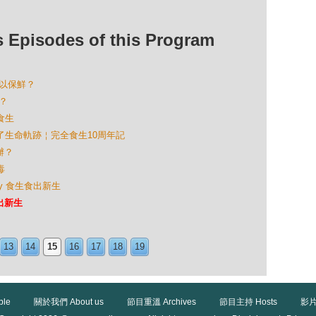
isodes of this Program
可以保鮮？
生？
食生
轉化了生命軌跡￤完全食生10周年記
辦？
毒
Kay 食生食出新生
食出新生
13
14
15
16
17
18
19
ble
關於我們 About us
節目重溫 Archives
節目主持 Hosts
影片