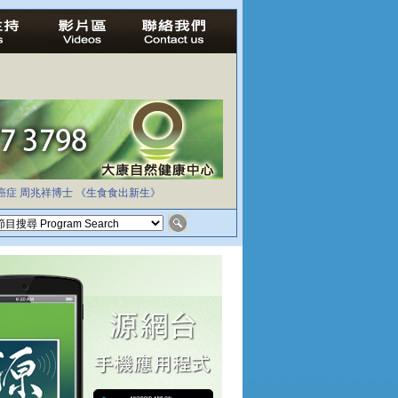
癌症
周兆祥博士
《生食食出新生》