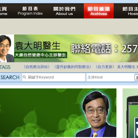
法治社會並不等同公正社會
自家教育合法化-推動多元化教育，全民學卷制
《自然療法與你》
《靈丹妙藥的同類療法》
《自力更新》
袁大明醫生