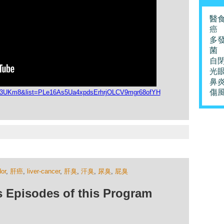
醫
癌
多
菌
自
光
鼻
傷
ZN3UKm8&list=PLe16As5Ua4xpdsErhrjOLCV9mgr68ofYH
or
,
肝癌
,
liver-cancer
,
肝臭
,
汗臭
,
尿臭
,
屁臭
isodes of this Program