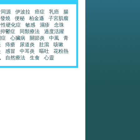
食同源
伊波拉
癌症
乳癌
腸
發燒
便秘
柏金遜
子宮肌瘤
發性硬化症
敏感
濕疹
念珠
抑鬱症
同類療法
過度活躍
閉症
心臟病
關節炎
中風
青
眼
痔瘡
尿道炎
肚瀉
咳嗽
炎
感冒
中耳炎
嘔吐
花粉熱
風
自然療法
生食
心靈