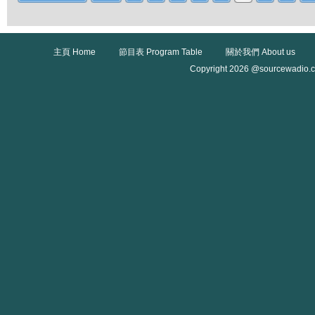
主頁 Home
節目表 Program Table
關於我們 About us
Copyright 2026 @sourcewadio.