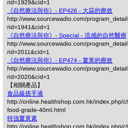
rid=1929&cid=1
《自然療法與你》- EP426 - 大蒜的療效
http://www.sourcewadio.com/program_detai
rid=1941&cid=1
《自然療法與你》- Special - 流感的自然醫療
http://www.sourcewadio.com/program_detai
rid=2011&cid=1
《
自然療法與你》- EP474 - 薑黃的療效
http://www.sourcewadio.com/program_detai
rid=2020&cid=1
【相關產品】
食品級搓手液
http://online.healthshop.com.hk/index.php/ch
food-grade-40ml.html
特強薑黃素
http://online.healthshop.com.hk/index.php/