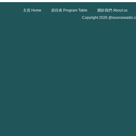
主頁 Home
節目表 Program Table
關於我們 About us
Copyright 2026 @sourcewadio.