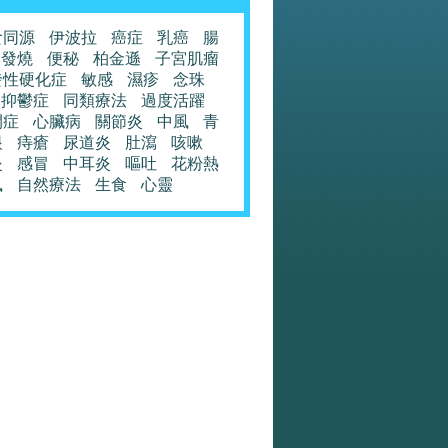
食同源
伊波拉
癌症
乳癌
腸
發燒
便秘
柏金遜
子宮肌瘤
發性硬化症
敏感
濕疹
念珠
抑鬱症
同類療法
過度活躍
閉症
心臟病
關節炎
中風
青
眼
痔瘡
尿道炎
肚瀉
咳嗽
炎
感冒
中耳炎
嘔吐
花粉熱
風
自然療法
生食
心靈