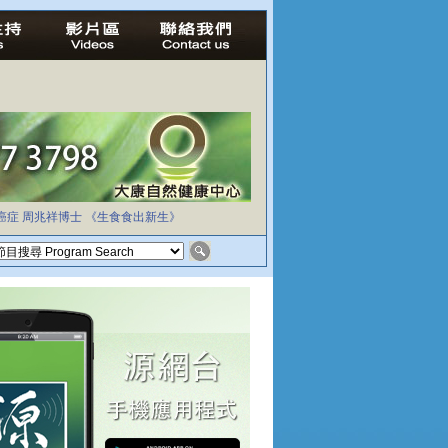
癌症
周兆祥博士
《生食食出新生》