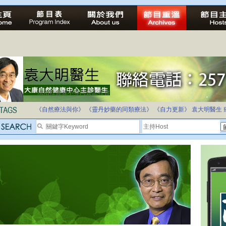
法治社會並不等同公正社會
自家教育合法化-推動多元化教育，全民學卷制
《自然療法與你》
《靈丹妙藥的同類療法》
《自力更新》
袁大明醫生