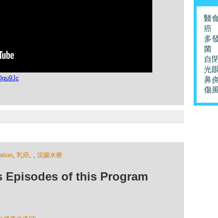
醫
癌
多
菌
自
光
Oqu9Jc
鼻
傷
ation
,
乳癌
,
,
浣腸水療
isodes of this Program