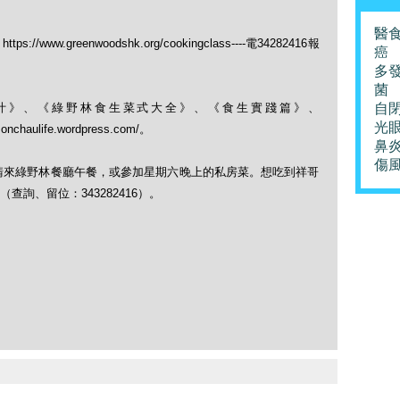
醫
ww.greenwoodshk.org/cookingclass----電34282416報
癌
多
菌
果菜汁》、《綠野林食生菜式大全》、《食生實踐篇》、
自
光
monchaulife.wordpress.com/。
鼻
傷
，請來綠野林餐廳午餐，或參加星期六晚上的私房菜。想吃到祥哥
詢、留位：343282416）。