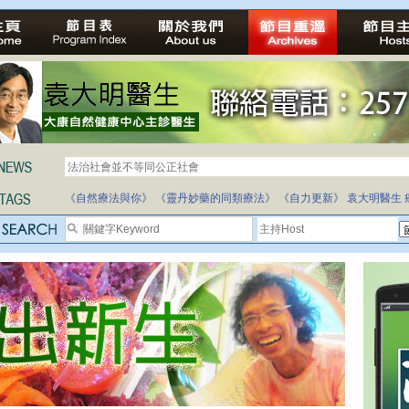
法治社會並不等同公正社會
自家教育合法化-推動多元化教育，全民學卷制
《自然療法與你》
《靈丹妙藥的同類療法》
《自力更新》
袁大明醫生