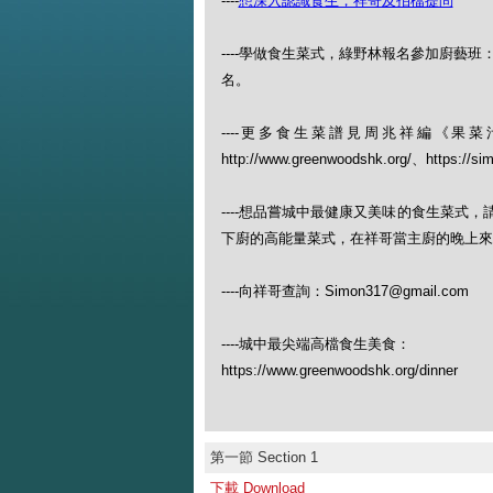
----
想深入認識食生，祥哥及拍檔提問
----學做食生菜式，綠野林報名參加廚藝班：https://w
名。
----更多食生菜譜見周兆祥編《
http://www.greenwoodshk.org/、https://si
----想品嘗城中最健康又美味的食生菜式
下廚的高能量菜式，在祥哥當主廚的晚上來（查
----向祥哥查詢：Simon317@gmail.com
----城中最尖端高檔食生美食：
https://www.greenwoodshk.org/dinner
第一節 Section 1
下載 Download