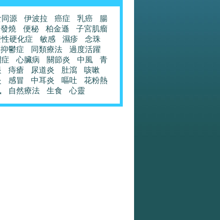
食同源
伊波拉
癌症
乳癌
腸
發燒
便秘
柏金遜
子宮肌瘤
發性硬化症
敏感
濕疹
念珠
抑鬱症
同類療法
過度活躍
閉症
心臟病
關節炎
中風
青
眼
痔瘡
尿道炎
肚瀉
咳嗽
炎
感冒
中耳炎
嘔吐
花粉熱
風
自然療法
生食
心靈