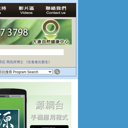
癌症
周兆祥博士
《生食食出新生》