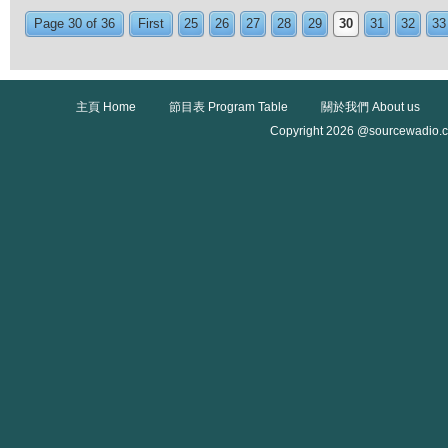
Page 30 of 36
First
25
26
27
28
29
30
31
32
33
主頁 Home
節目表 Program Table
關於我們 About us
Copyright 2026 @sourcewadio.