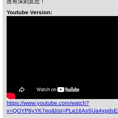
度有深刻反思！
Youtube Version:
https://www.youtube.com/watch?
v=QOYP6yYK7eo&list=PLe16As5Ua4xpdsE