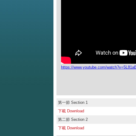
https://www.youtube.com/watch?v=5L81
第一節 Section 1
下載 Download
第二節 Section 2
下載 Download