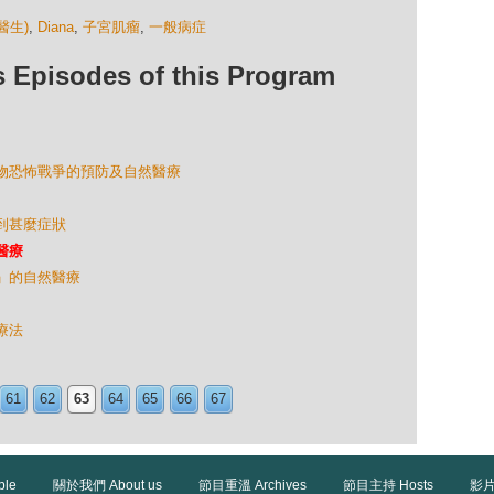
醫生)
,
Diana
,
子宮肌瘤
,
一般病症
isodes of this Program
生物恐怖戰爭的預防及自然醫療
遇到甚麼症狀
醫療
症」的自然醫療
療法
61
62
63
64
65
66
67
ble
關於我們 About us
節目重溫 Archives
節目主持 Hosts
影片