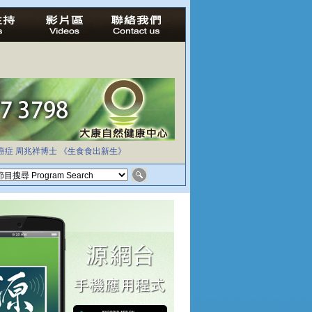
癌症
周兆祥博士
《生食食出新生》