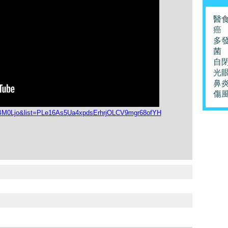
醫
癌
多
菌
自
光
鼻
傷
aBM0Ljo&list=PLe16As5Ua4xpdsErhrjOLCV9mgr68ofYH