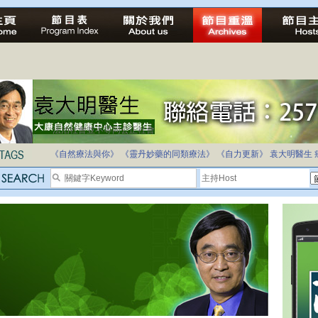
法治社會並不等同公正社會
自家教育合法化-推動多元化教育，全民學卷制
《自然療法與你》
《靈丹妙藥的同類療法》
《自力更新》
袁大明醫生