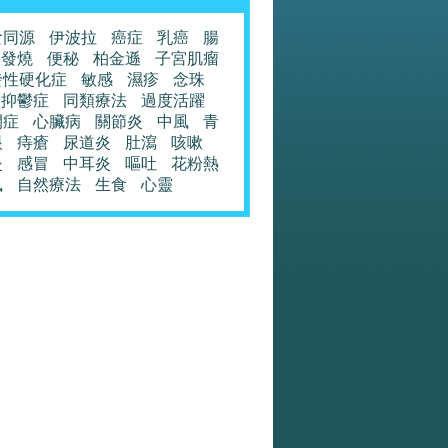
食同源
伊波拉
癌症
乳癌
腸
發燒
便秘
柏金遜
子宮肌瘤
發性硬化症
敏感
濕疹
念珠
抑鬱症
同類療法
過度活躍
閉症
心臟病
關節炎
中風
青
眼
痔瘡
尿道炎
肚瀉
咳嗽
炎
感冒
中耳炎
嘔吐
花粉熱
風
自然療法
生食
心靈