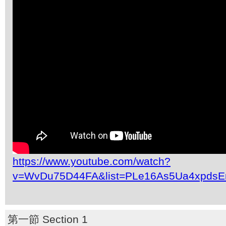
https://www.youtube.com/watch?
v=WvDu75D44FA&list=PLe16As5Ua4xpdsE
第一節 Section 1