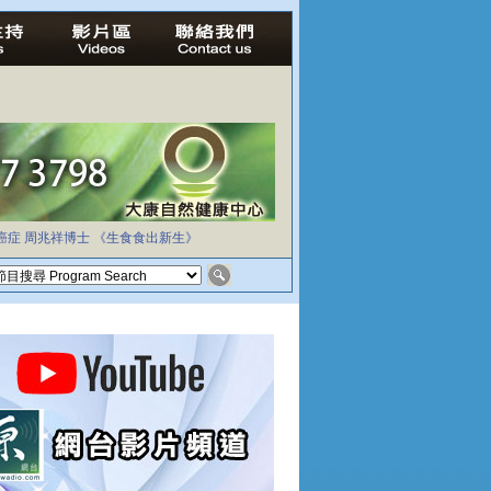
癌症
周兆祥博士
《生食食出新生》