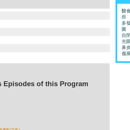
醫
癌
多
菌
自
光
鼻
傷
isodes of this Program
會運動(下集)