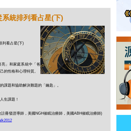
-從系統排列看占星(下)
統排列看占星(下)
月亮」和家庭系統中「爸
己的性格和心理特質。
的課題和協助解決難題的「鑰匙」。
人生課題！
催眠師公會註冊發證導師，美國NGH催眠治療師，美國ABH催眠治療師)
alk2012