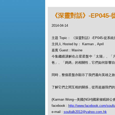
《深靈對話》-EP045
2014-04-14
主題 Topic： 《深靈對話》-EP045-從系
主持人 Hosted by： Karman，April
嘉賓 Guest：Maxine
今集繼續講解在占星星盤中「太陽」、「
爸」、「媽媽」的相關性，它們如何影響自
同時，整個星盤亦顯示了我們邁向英雄之旅
了解它們之間互相的關係，從而超越我們的
(Karman Wong---美國(NGH)國家
facebook :
http://www.facebook.com/soult
e-mail :
soultalk2012@yahoo.com.hk