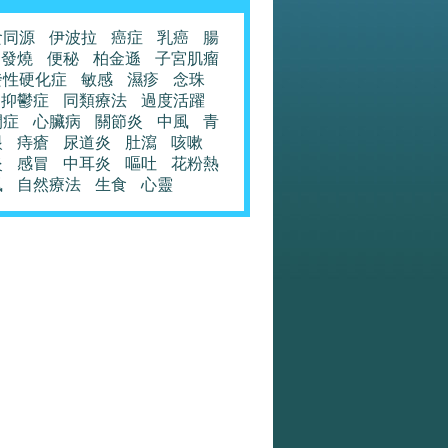
食同源
伊波拉
癌症
乳癌
腸
發燒
便秘
柏金遜
子宮肌瘤
發性硬化症
敏感
濕疹
念珠
抑鬱症
同類療法
過度活躍
閉症
心臟病
關節炎
中風
青
眼
痔瘡
尿道炎
肚瀉
咳嗽
炎
感冒
中耳炎
嘔吐
花粉熱
風
自然療法
生食
心靈