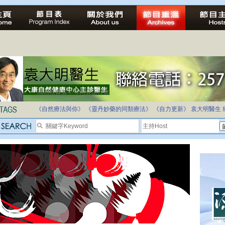
法治社會並不等同公正社會
自家教育合法化-推動多元化教育，全民學卷制
《自然療法與你》
《靈丹妙藥的同類療法》
《自力更新》
袁大明醫生