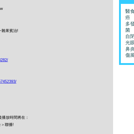
w
醫
癌
多
菌
~雜果賓治!
自
光
鼻
傷
3282/
57452393/
！以後播放時間將在：
＞聯播!