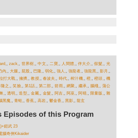
ard,
,
zack,
,
世界樹,
,
中文,
,
二寶,
,
人間體,
,
伴大介,
,
假髮,
,
光
乃內,
,
大腿,
,
屁股,
,
巴隆,
,
弱化,
,
強人,
,
強龍者,
,
強龍黑,
,
影月,
,
拉打大戰,
,
擁擠,
,
教授,
,
春波夫,
,
時代,
,
榨汁機,
,
橙,
,
橙頭,
,
機
隆之,
,
笑臉,
,
第1話,
,
第二部,
,
箭雨,
,
網聚,
,
繼承,
,
腦殘,
,
蒲公
舞,
,
透明,
,
造型,
,
金屬,
,
金髮,
,
阿吉,
,
阿巫,
,
阿晴,
,
限量版,
,
雜
腦黑魔,
,
青蛙,
,
香蕉,
,
高岩,
,
鬱金香,
,
黑影,
,
龍玄
isodes of this Program
編)+鎧武 23
電腦奇俠Kikaider