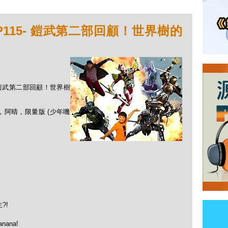
i》EP115- 鎧武第二部回顧！世界樹的
115- 鎧武第二部回顧！世界樹
巫，阿晴，限量版 (少年嘰
?!
nana!