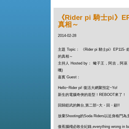
《Rider pi 騎士p
真相～
2014-02-28
主題 Topic： 《Rider pi 騎士pi》EP
的真相～
主持人 Hosted by： 蠍子王，阿吉，阿
嘰)
嘉賓 Guest：
Hello~Rider pi! 復活大網聚預定~Yo!
新生的電腦奇俠的造型！REBOOT來了！
回歸鎧武的舞台,第二部~大・回・顧!!
放棄Shooting的Soda Riders以近身格鬥為主
傲蕉腦殘必敗全紀錄,everything wrong in ba