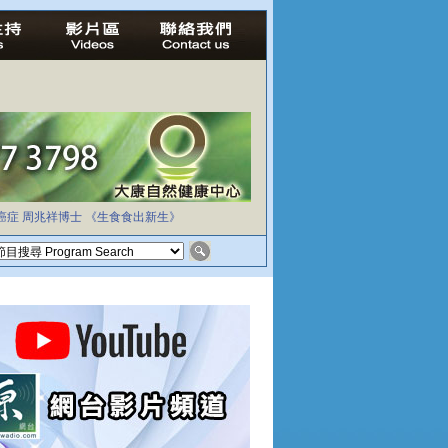
癌症
周兆祥博士
《生食食出新生》