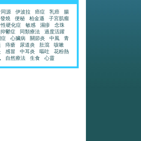
食同源
伊波拉
癌症
乳癌
腸
發燒
便秘
柏金遜
子宮肌瘤
發性硬化症
敏感
濕疹
念珠
抑鬱症
同類療法
過度活躍
閉症
心臟病
關節炎
中風
青
眼
痔瘡
尿道炎
肚瀉
咳嗽
炎
感冒
中耳炎
嘔吐
花粉熱
風
自然療法
生食
心靈