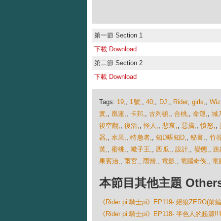
第一節 Section 1
下載 Download
第二節 Section 2
下載 Download
Tags:
19,
,
1號,
,
40,
,
DJ,
,
Rider
,
girls,
,
Wiz
實,
,
凰蓮,
,
卡邦,
,
古列頓,
,
合桃,
,
命運,
,
城
後空翻,
,
復活,
,
怪人,
,
悲哀,
,
惡搞,
,
憤怒,
,
器,
,
水果,
,
特急者,
,
知D唔知D,
,
秘書,
,
竹谷
英,
,
蜜桃,
,
蠍子王,
,
西瓜,
,
設計,
,
變態,
,
跳
果賓治,
,
雨宮,
,
雨箭,
,
電影,
,
電腦奇俠,
,
電
本節目其他主題 Others Ep
《Rider pi 騎士pi》EP119- 絕狼ZERO(前
《Rider pi 騎士pi》EP118- 半色人的起源!!