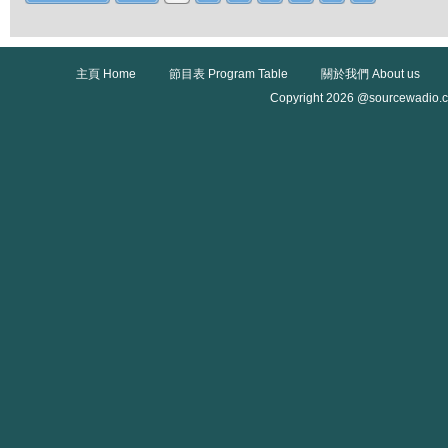
主頁 Home
節目表 Program Table
關於我們 About us
Copyright 2026 @sourcewadio.