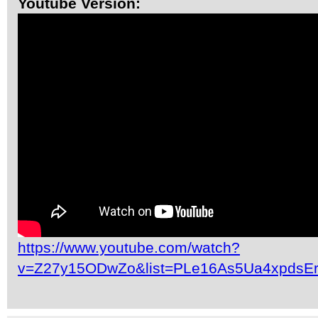
Youtube Version:
https://www.youtube.com/watch?
v=Z27y15ODwZo&list=PLe16As5Ua4xpdsE