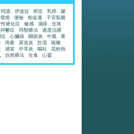
食同源
伊波拉
癌症
乳癌
腸
發燒
便秘
柏金遜
子宮肌瘤
發性硬化症
敏感
濕疹
念珠
抑鬱症
同類療法
過度活躍
閉症
心臟病
關節炎
中風
青
眼
痔瘡
尿道炎
肚瀉
咳嗽
炎
感冒
中耳炎
嘔吐
花粉熱
風
自然療法
生食
心靈