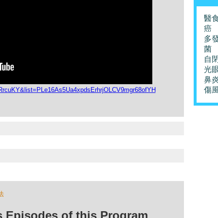
醫
癌
多
菌
自
光
鼻
傷
mRrcuKY&list=PLe16As5Ua4xpdsErhrjOLCV9mgr68ofYH
法
isodes of this Program