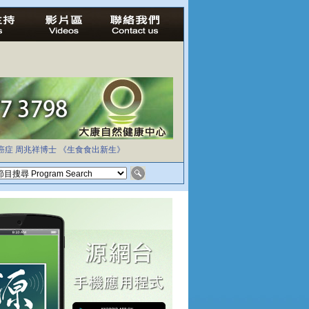
癌症
周兆祥博士
《生食食出新生》