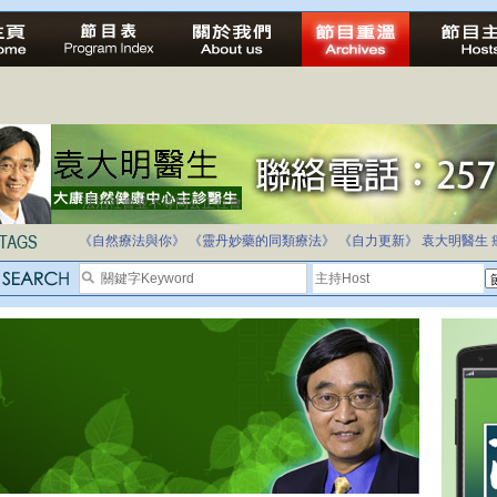
法治社會並不等同公正社會
自家教育合法化-推動多元化教育，全民學卷制
《自然療法與你》
《靈丹妙藥的同類療法》
《自力更新》
袁大明醫生