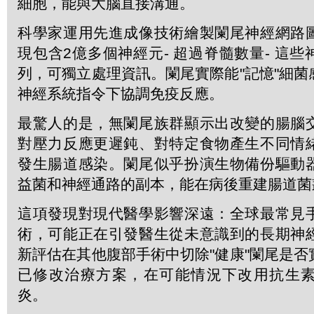
細胞，能與大腦直接溝通。
科學家運用先進成像技術繪製闌尾神經網路
現包含2億多個神經元- 超過脊髓數量- 這
列，可獨立處理資訊。闌尾實際能"記憶"細
神經系統指令下協調免疫反應。
最驚人的是，無闌尾族群顯示出改變的腸腦
對壓力反應更遲鈍、對特定食物產生不同情
發生腸道感染。闌尾似乎扮演生物備份驅動
益菌和神經通路的副本，能在病後重建腸道菌
這項發現對現代醫學影響深遠：全球最常見
術，可能正在引發醫生從未意識到的長期神
新評估在其他腹部手術中切除"健康"闌尾是
已修改治療方案，在可能情況下改用抗生
炎。