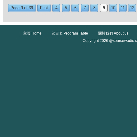
Page 9 of 39
First
4
5
6
7
8
9
10
11
12
主頁 Home
節目表 Program Table
關於我們 About us
Copyright 2026 @sourcewadio.