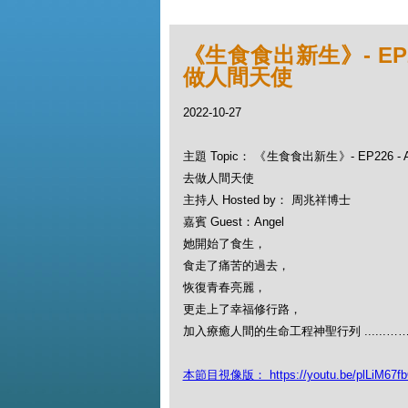
《生食食出新生》- EP2
做人間天使
2022-10-27
主題 Topic： 《生食食出新生》- EP226 -
去做人間天使
主持人 Hosted by： 周兆祥博士
嘉賓 Guest：Angel
她開始了食生，
食走了痛苦的過去，
恢復青春亮麗，
更走上了幸福修行路，
加入療癒人間的生命工程神聖行列 ......…
本節目視像版： https://youtu.be/plLiM67f