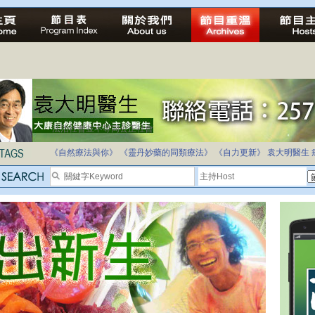
法治社會並不等同公正社會
自家教育合法化-推動多元化教育，全民學卷制
《自然療法與你》
《靈丹妙藥的同類療法》
《自力更新》
袁大明醫生