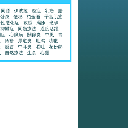
食同源
伊波拉
癌症
乳癌
腸
發燒
便秘
柏金遜
子宮肌瘤
發性硬化症
敏感
濕疹
念珠
抑鬱症
同類療法
過度活躍
閉症
心臟病
關節炎
中風
青
眼
痔瘡
尿道炎
肚瀉
咳嗽
炎
感冒
中耳炎
嘔吐
花粉熱
風
自然療法
生食
心靈