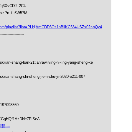
be/q3XvCDJ_2C4
.be/zPn_f_5W57M
playlist?list=PLHjAmCDD6Os1nBjlKC584USZx0Jr-oQv4
---------------------
s/xian-shang-ban-21tianrawliving-ni-ling-yang-sheng-ke
/xian-shang-shi-sheng-jie-ri-chu-yi-2020-e211-007
1197098360
soKGgHQf1AzDNc7PlSeA
----