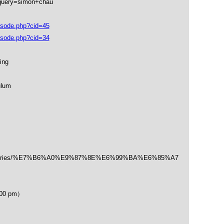
_query=simon+chau
isode.php?cid=45
isode.php?cid=34
ing
ulum
/categories/%E7%B6%A0%E9%87%8E%E6%99%BA%E6%85%A7
00 pm）