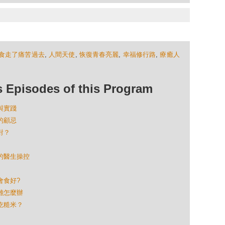
食走了痛苦過去
,
人間天使
,
恢復青春亮麗
,
幸福修行路
,
療癒人
isodes of this Program
論與實踐
生的顧忌
對？
學的醫生操控
會食好?
為難怎麼辦
不吃糙米？