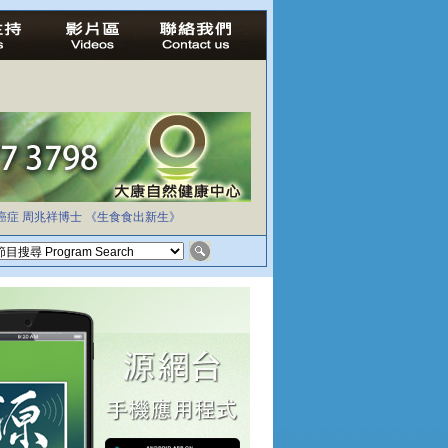
癌症
周兆祥博士
《生食食出新生》