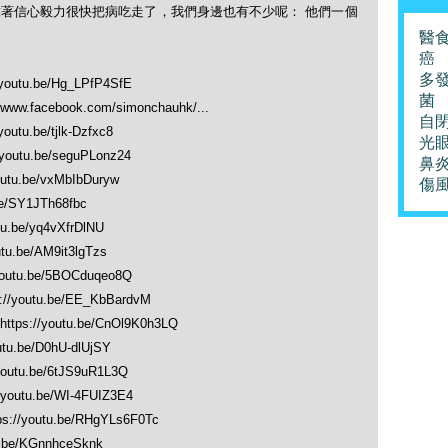
著信心毅力很快把病吃走了，我們身邊也有不少呢： 他們一個
醫
癌
多
/youtu.be/Hg_LPfP4SfE
菌
/www.facebook.com/simonchauhk/...
自
youtu.be/tjlk-Dzfxc8
光
/youtu.be/seguPLonz24
鼻
outu.be/vxMbIbDuryw
傷
be/SY1JTh68fbc
tu.be/yq4vXfrDlNU
utu.be/AM9it3lgTzs
youtu.be/5BOCduqeo8Q
://youtu.be/EE_KbBardvM
https://youtu.be/CnOl9K0h3LQ
utu.be/D0hU-dlUjSY
/youtu.be/6tJS9uR1L3Q
/youtu.be/WI-4FUIZ3E4
ps://youtu.be/RHgYLs6F0Tc
u.be/KGnnhceSknk