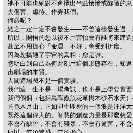
祂不可能也絕對不會攪出半點悽慘或醜陋的東
去傷害、虐待、作弄我們。
何必呢？
總之一定一定不會發生——不曾這樣發生過，
所以，開悟的您以後不用害怕會有誰將來建造
甚至不用擔心「命運」不好，會受到折磨。
因為您搞通了宇宙的真相：您是誰。
您明白到自己為何此刻用這個形態存在，知道
宙劇場的本質。
人間這場戲不是一個實驗。
我們這一生不是一場考試，也不是上學要實習
我們個個（包括鳥獸蟲魚花草樹木砂石水天）
的色木月山，正如即生即死的一個浪是汪洋大
既然這個偉大的、智慧的創造力量是那麼慈愛
不會有缺陷，不會有殘暴，不會有逼害，不會
所以，無須驚恐，無須擔心。