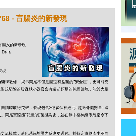
68 - 盲腸炎的新發現
- 盲腸炎的新發現
ella
發現
醫學教條，揭示闌尾不僅是腸道有益菌的"安全屋"，更可能充
生常規切除的蠕蟲狀小器官含有遠超預期的神經細胞，能與大腦
譜時取得突破，發現包含2億多個神經元- 超過脊髓數量- 這
。闌尾實際能"記憶"細菌感染史，並在無中樞神經系統指令下
腦交流模式：消化系統對壓力反應更遲鈍、對特定食物產生不同