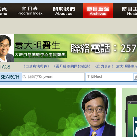
法治社會並不等同公正社會
自家教育合法化-推動多元化教育，全民學卷制
《自然療法與你》
《靈丹妙藥的同類療法》
《自力更新》
袁大明醫生