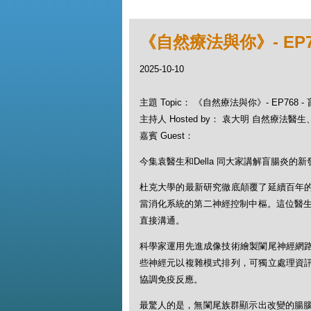
《自然療法與你》- EP7
2025-10-10
主題 Topic： 《自然療法與你》- EP768 
主持人 Hosted by： 袁大明 自然療法醫生、D
嘉賓 Guest：
今集袁醫生和Della 同大家講解盲腸炎的新
杜克大學的最新研究徹底顛覆了延續百年的
當消化系統的第二神經控制中樞。這位醫
直接溝通。
科學家運用先進成像技術繪製闌尾神經網路圖
些神經元以複雜模式排列，可獨立處理資訊
協調免疫反應。
最驚人的是，無闌尾族群顯示出改變的腸