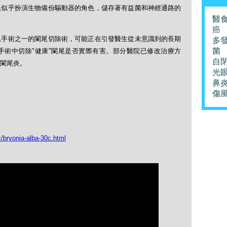
尾似乎扮演生物備份驅動器的角色，儲存著有益菌和神經通路的
醫
癌
見手術之一的闌尾切除術，可能正在引發醫生從未意識到的長期
多
菌
手術中切除"健康"闌尾是否實際有害。部分醫院已修改治療方
自
闌尾炎。
光
鼻
傷
/bryonia-alba-30c.html