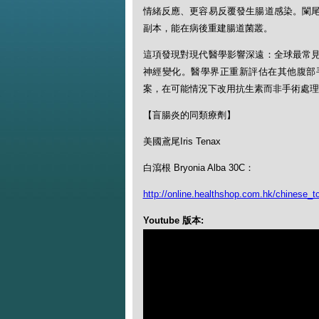
情緒反應、更容易反覆發生腸道感染。闌
副本，能在病後重建腸道菌叢。
這項發現對現代醫學影響深遠：全球最常
神經變化。醫學界正重新評估在其他腹部
案，在可能情況下改用抗生素而非手術處理
【盲腸炎的同類療劑】
美國鳶尾Iris Tenax
白瀉根 Bryonia Alba 30C：
http://online.healthshop.com.hk/chinese_tc
Youtube 版本: