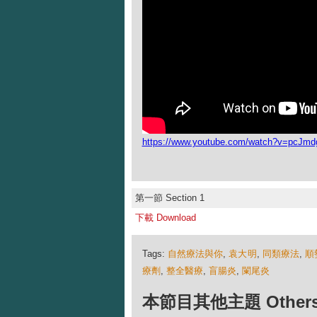
https://www.youtube.com/watch?v=pcJm
第一節 Section 1
下載 Download
Tags:
自然療法與你
,
袁大明
,
同類療法
,
順
療劑
,
整全醫療
,
盲腸炎
,
闌尾炎
本節目其他主題 Others Ep