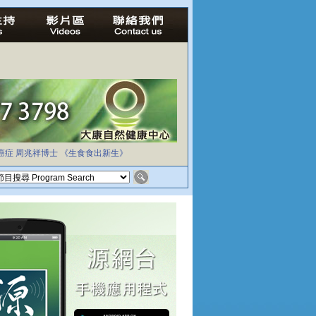
癌症
周兆祥博士
《生食食出新生》