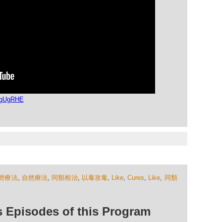
dgUgRHE
勢療法
,
自然療法
,
同類相治
,
以毒攻毒
,
Like
,
Cures
,
Like
,
同類
isodes of this Program