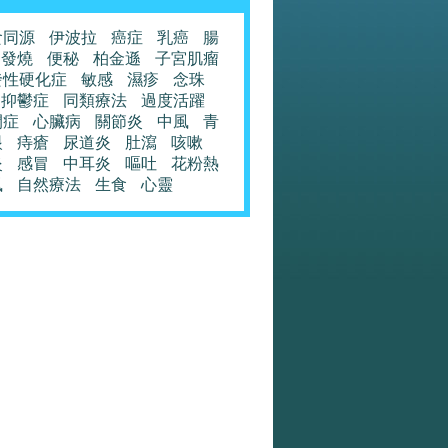
食同源
伊波拉
癌症
乳癌
腸
發燒
便秘
柏金遜
子宮肌瘤
發性硬化症
敏感
濕疹
念珠
抑鬱症
同類療法
過度活躍
閉症
心臟病
關節炎
中風
青
眼
痔瘡
尿道炎
肚瀉
咳嗽
炎
感冒
中耳炎
嘔吐
花粉熱
風
自然療法
生食
心靈