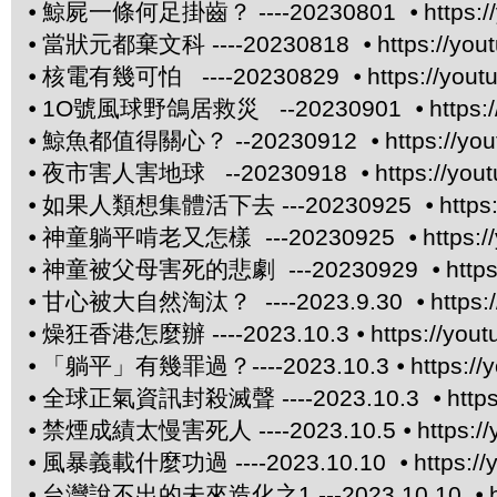
⦁
鯨屍一條何足掛齒？ ----20230801 ⦁
https:
⦁
當狀元都棄文科 ----20230818 ⦁
https://yo
⦁
核電有幾可怕 ----20230829 ⦁
https://you
⦁
1O號風球野鴿居救災 --20230901 ⦁
https
⦁
鯨魚都值得關心？ --20230912 ⦁
https://yo
⦁
夜市害人害地球 --20230918 ⦁
https://yo
⦁
如果人類想集體活下去 ---20230925 ⦁
http
⦁
神童躺平啃老又怎樣 ---20230925 ⦁
https:
⦁
神童被父母害死的悲劇 ---20230929 ⦁
http
⦁
甘心被大自然淘汰？ ----2023.9.30 ⦁
https
⦁
燥狂香港怎麼辦 ----2023.10.3 ⦁
https://yo
⦁
「躺平」有幾罪過？----2023.10.3 ⦁
https:/
⦁
全球正氣資訊封殺滅聲 ----2023.10.3 ⦁
http
⦁
禁煙成績太慢害死人 ----2023.10.5 ⦁
https:
⦁
風暴義載什麼功過 ----2023.10.10 ⦁
https:/
⦁
台灣說不出的未來造化之1 ---2023.10.10 ⦁