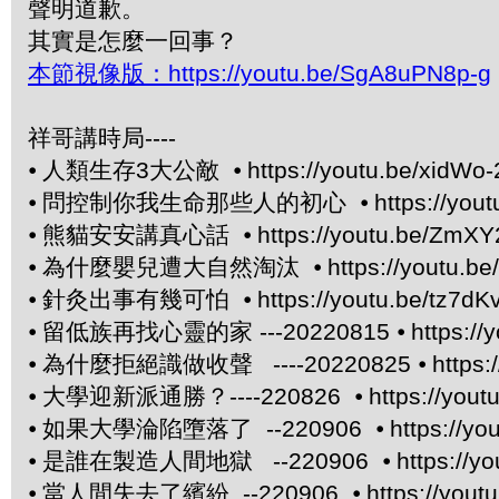
聲明道歉。
其實是怎麼一回事？
本節視像版：https://youtu.be/SgA8uPN8p-g
祥哥講時局----
⦁
人類生存3大公敵 ⦁
https://youtu.be/xidWo-
⦁
問控制你我生命那些人的初心 ⦁
https://yo
⦁
熊貓安安講真心話 ⦁
https://youtu.be/ZmX
⦁
為什麼嬰兒遭大自然淘汰 ⦁
https://youtu.
⦁
針灸出事有幾可怕 ⦁
https://youtu.be/tz7dK
⦁
留低族再找心靈的家 ---20220815 ⦁
https://
⦁
為什麼拒絕識做收聲 ----20220825 ⦁
https
⦁
大學迎新派通勝？----220826 ⦁
https://yo
⦁
如果大學淪陷墮落了 --220906 ⦁
https://y
⦁
是誰在製造人間地獄 --220906 ⦁
https://
⦁
當人間失去了繽紛 --220906 ⦁
https://you