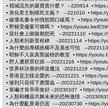
⦁
我城流失的最寶貴什麼？ --220914 ⦁
https
⦁
美化君主制殖民主義？ --221010 ⦁
https:/
⦁
破壞名畫令你憤怒開口破罵？ ⦁
https://yo
⦁
野豬受傷要可憐嗎？ ⦁
https://youtu.be/E
⦁
當社會上個個都想死 --20221110 ⦁
https:
⦁
人類來到新里程碑 --20221114 ⦁
https:/
⦁
為什麼由專橫政權不及基改可怕 --20221130
⦁
耶穌不入裝真聖誕樹的教堂 ⦁
https://yout
⦁
野人遭群眾狂插 ---20221216 ⦁
https://you
⦁
世界杯決賽的禪道魔法 -20221219 ⦁
https
⦁
香港是怎樣去愛的 ---20221221 ⦁
https://
⦁
慘到只容得下應聲蟲 ---20221224 ⦁
https:/
⦁
靠嚇才肯乖乖食好 –20230107 ⦁
https://y
⦁
人類和機器共舞未來的恐怖激情 --20230531
⦁
為什麼亂香港仍居 ----20230730 ⦁
https:/