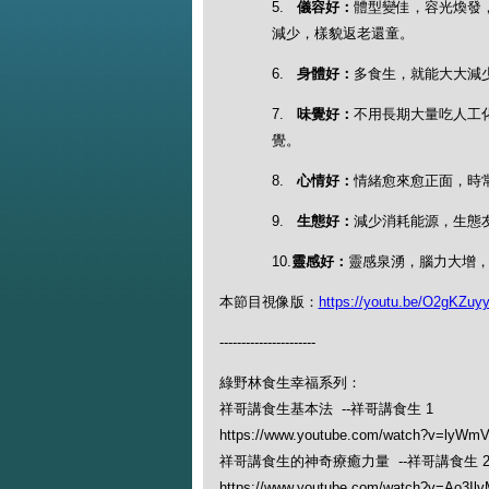
5.
儀容好：
體型變佳，容光煥發
減少，樣貌返老還童。
6.
身體好：
多食生，就能大大減
7.
味覺好：
不用長期大量吃人工
覺。
8.
心情好：
情緒愈來愈正面，時
9.
生態好：
減少消耗能源，生態
10.
靈感好：
靈感泉湧，腦力大增
本節目視像版：
https://youtu.be/O2gKZuy
----------------------
綠野林食生幸福系列：
祥哥講食生基本法 --祥哥講食生 1
https://www.youtube.com/watch?v=lyWm
祥哥講食生的神奇療癒力量 --祥哥講食生 
https://www.youtube.com/watch?v=Ao3Il