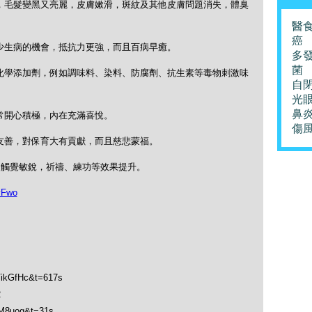
，毛髮變黑又亮麗，皮膚嫰滑，斑紋及其他皮膚問題消失，體臭
醫
癌
少生病的機會，抵抗力更強，而且百病早癒。
多
菌
化學添加劑，例如調味料、染料、防腐劑、抗生素等毒物刺激味
自
光
鼻
常開心積極，內在充滿喜悅。
傷
友善，對保育大有貢獻，而且慈悲蒙福。
，觸覺敏銳，祈禱、練功等效果提升。
yFwo
VikGfHc&t=617s
2
vM8uog&t=31s