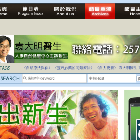
自家教育合法化-推動多元化教育，全民學卷制
《自然療法與你》
《靈丹妙藥的同類療法》
《自力更新》
袁大明醫生