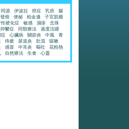
食同源
伊波拉
癌症
乳癌
腸
發燒
便秘
柏金遜
子宮肌瘤
發性硬化症
敏感
濕疹
念珠
抑鬱症
同類療法
過度活躍
閉症
心臟病
關節炎
中風
青
眼
痔瘡
尿道炎
肚瀉
咳嗽
炎
感冒
中耳炎
嘔吐
花粉熱
風
自然療法
生食
心靈