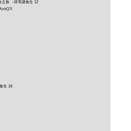
士的生命之旅 --祥哥講食生 12
1AzhQ7I
食生 18