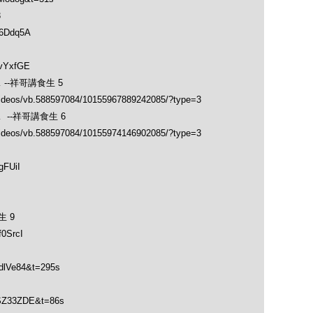
3
-6Ddq5A
YvYxfGE
--祥哥講食生 5
videos/vb.588597084/10155967889242085/?type=3
--祥哥講食生 6
videos/vb.588597084/10155974146902085/?type=3
gFUiI
 9
0SrcI
dlVe84&t=295s
PSZ33ZDE&t=86s