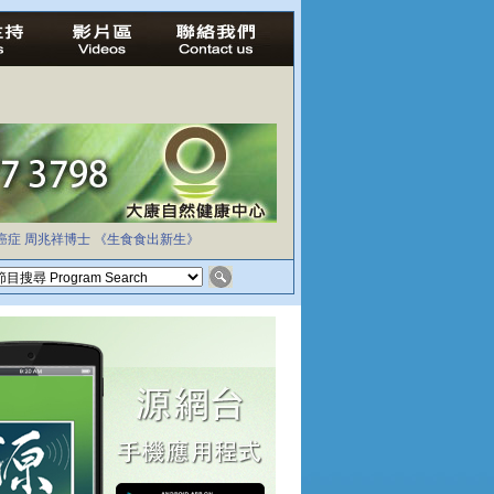
癌症
周兆祥博士
《生食食出新生》