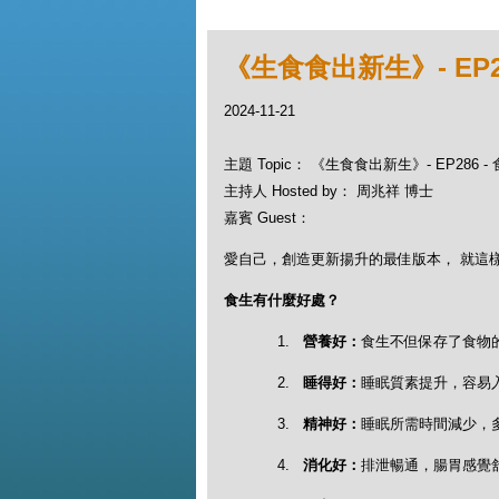
《生食食出新生》- EP2
2024-11-21
主題 Topic： 《生食食出新生》- EP286
主持人 Hosted by： 周兆祥 博士
嘉賓 Guest：
愛自己，創造更新揚升的最佳版本， 就這樣開始.
食生有什麼好處？
1.
營養好：
食生不但保存了食物
2.
睡得好：
睡眠質素提升，容易
3.
精神好：
睡眠所需時間減少，
4.
消化好：
排泄暢通，腸胃感覺