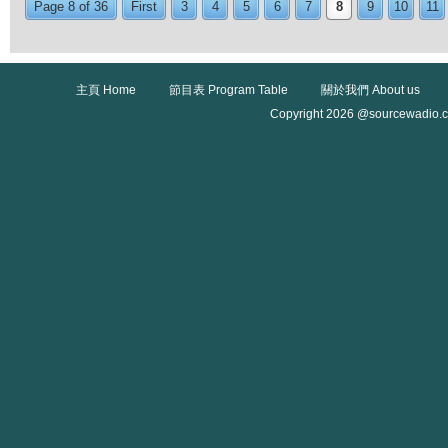
Page 8 of 36
First
3
4
5
6
7
8
9
10
11
主頁 Home
節目表 Program Table
關於我們 About us
Copyright 2026 @sourcewadio.