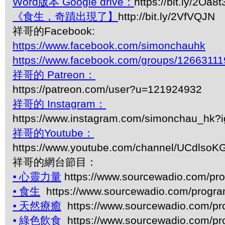
Word版本 Google drive：
https://bit.ly/2Oa8t
《食生，奇蹟出現了】
http://bit.ly/2VfVQJN
祥哥的Facebook:
https://www.facebook.com/simonchauhk
https://www.facebook.com/groups/1266311
祥哥的 Patreon：
https://patreon.com/user?u=121924932
祥哥的 Instagram：
https://www.instagram.com/simonchau_hk
祥哥的Youtube：
https://www.youtube.com/channel/UCdls
祥哥的網台節目：
⦁
心靈力量
https://www.sourcewadio.com/pr
⦁
食生
https://www.sourcewadio.com/progr
⦁
天然療癒
https://www.sourcewadio.com/p
⦁
綠色飲食
https://www.sourcewadio.com/p