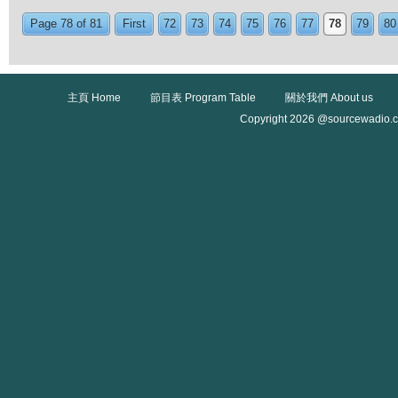
Page 78 of 81
First
72
73
74
75
76
77
78
79
80
主頁 Home
節目表 Program Table
關於我們 About us
Copyright 2026 @sourcewadio.