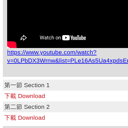
https://www.youtube.com/watch?
v=0LPbDX3Wrnw&list=PLe16As5Ua4xpdsE
第一節 Section 1
下載 Download
第二節 Section 2
下載 Download