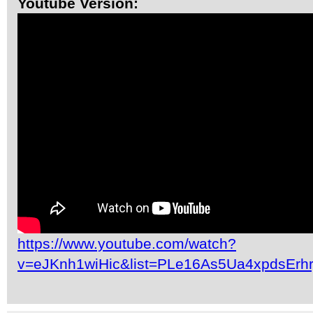
Youtube Version:
https://www.youtube.com/watch?
v=eJKnh1wiHic&list=PLe16As5Ua4xpdsEr