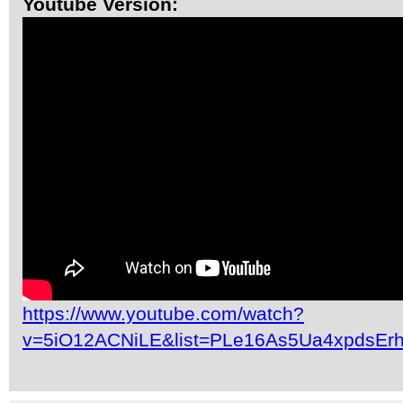
Youtube Version:
https://www.youtube.com/watch?
v=5iO12ACNiLE&list=PLe16As5Ua4xpdsEr