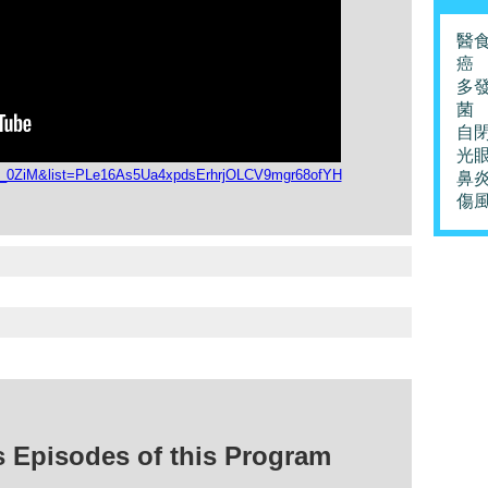
醫
癌
多
菌
自
光
l__0ZiM&list=PLe16As5Ua4xpdsErhrjOLCV9mgr68ofYH
鼻
傷
isodes of this Program