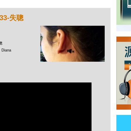
33-失聰
聰
Diana