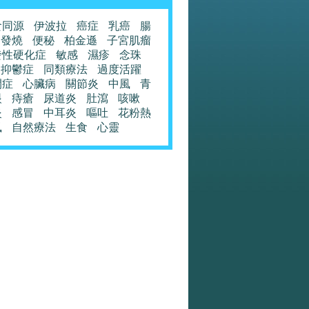
食同源
伊波拉
癌症
乳癌
腸
發燒
便秘
柏金遜
子宮肌瘤
發性硬化症
敏感
濕疹
念珠
抑鬱症
同類療法
過度活躍
閉症
心臟病
關節炎
中風
青
眼
痔瘡
尿道炎
肚瀉
咳嗽
炎
感冒
中耳炎
嘔吐
花粉熱
風
自然療法
生食
心靈