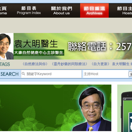
法治社會並不等同公正社會
自家教育合法化-推動多元化教育，全民學卷制
《自然療法與你》
《靈丹妙藥的同類療法》
《自力更新》
袁大明醫生