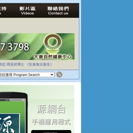
癌症
周兆祥博士
《生食食出新生》