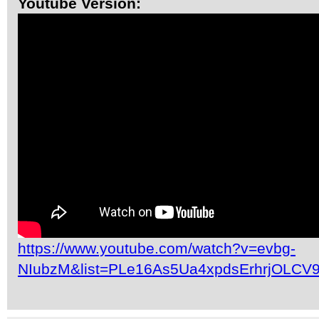
Youtube Version:
https://www.youtube.com/watch?v=evbg-
NIubzM&list=PLe16As5Ua4xpdsErhrjOLCV