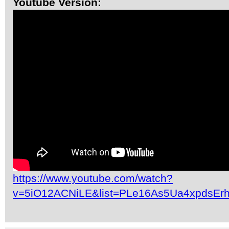
Youtube Version:
https://www.youtube.com/watch?
v=5iO12ACNiLE&list=PLe16As5Ua4xpdsEr