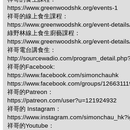
https://www.greenwoodshk.org/events-1
祥哥的線上食生課程：
https://www.greenwoodshk.org/event-details
綠野林線上食生廚藝課程：
https://www.greenwoodshk.org/event-details
祥哥電台講食生：
http://sourcewadio.com/program_detail.ph
祥哥的Facebook:
https://www.facebook.com/simonchauhk
https://www.facebook.com/groups/1266311
祥哥的Patreon：
https://patreon.com/user?u=121924932
祥哥的 Instagram：
https://www.instagram.com/simonchau_hk
祥哥的Youtube：