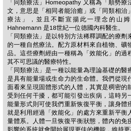
「同類療法」Homeopathy 又稱為「順勢
文，意思是「相同者能治癒」或「同類相治
療法」，並且不斷宣揚此一理念的山姆．哈
Hahnemann 是18世紀一位德國內科醫生。
「同類療法」是以特別方法稀釋調配的療劑
的一種自然療法。配方原材料來自植物、礦
品。這些療劑經由一種稱為「效能化」的過
其不可思議的醫療特性。
「同類療法」是一種以能量為理論基礎的醫
是具有能量場或生命力的生命體。我們從現
面看來呈現固體形式的人體，其實是稠密的
受到任何干擾，都可能引發出疾病，這時另
能量形式則可使我們重新恢復平衡，讓身體
就是利用經過「效能化」的處方來重新平衡
量體系。人體一旦恢復平衡狀態，體內的免
影響的系統就會開始展現更佳的機能，維持更