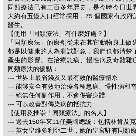
同類療法已有二百多年歴史，是今時今日世
大約有五億人口經常採用，75 個國家有政
醫生。
【使用「同類療法」有什麽好處？】
「同類療法」的療劑從未在其它動物身上做
都是以健康的人為測試對象，我們也都清楚
產生的影響。在治療急病、慢性病及奇難雜
同類療法的優點︰
--- 世界上最省錢及又最有效的醫療體系
--- 能够安全有效地治療各種急病、慢性病和
--- 絕無任何副作用，不會傷害身體
--- 可以改善對傳染病的抵抗力
【使用及推崇「同類療法」的名人】
--- 過去150年來11任美國總統：包括林肯及
--- 英女皇維多利亞二世，她的皇宮駐有同類