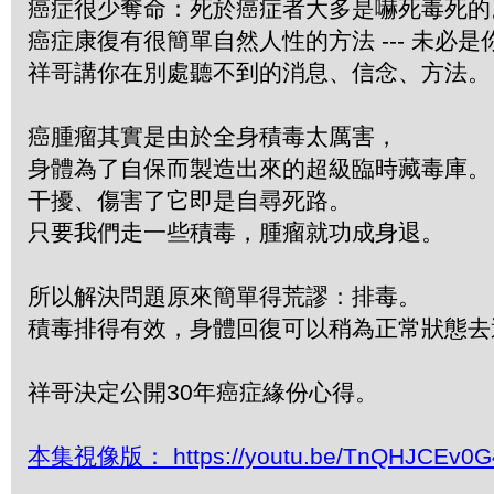
癌症很少奪命：死於癌症者大多是嚇死毒死
癌症康復有很簡單自然人性的方法 --- 未必
祥哥講你在別處聽不到的消息、信念、方法。
癌腫瘤其實是由於全身積毒太厲害，
身體為了自保而製造出來的超級臨時藏毒庫。
干擾、傷害了它即是自尋死路。
只要我們走一些積毒，腫瘤就功成身退。
所以解決問題原來簡單得荒謬：排毒。
積毒排得有效，身體回復可以稍為正常狀態去
祥哥決定公開30年癌症緣份心得。
本集視像版：
https://youtu.be/TnQHJCEv0G