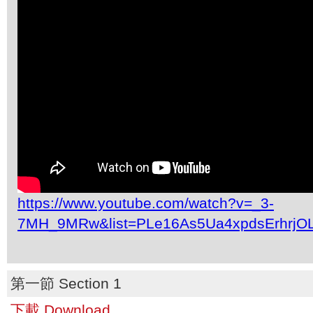
https://www.youtube.com/watch?v=_3-
7MH_9MRw&list=PLe16As5Ua4xpdsErhrjO
第一節 Section 1
下載 Download