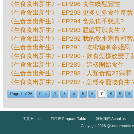
《生食食出新生》- EP296 食生喚醒靈性
《生食食出新生》- EP293 更多更多食生奇
《生食食出新生》- EP294 食魚也不慈悲?
《生食食出新生》- EP293 體虛可以食生？
《生食食出新生》- EP292 我的飲水宗旨和智
《生食食出新生》- EP291 - 吃蜜糖有多殘忍
《生食食出新生》- EP290 - 飲食怎樣改變
《生食食出新生》- EP289 - 這樣開始食生
《生食食出新生》- EP288 - 人類食錯22宗罪
《生食食出新生》- EP287 - 怎樣令寵物食生
Page 7 of 36
First
2
3
4
5
6
7
8
9
10
主頁 Home
節目表 Program Table
關於我們 About us
Copyright 2026 @sourcewadio.