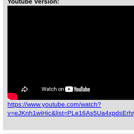
Youtube Version:
https://www.youtube.com/watch?
v=eJKnh1wiHic&list=PLe16As5Ua4xpdsEr