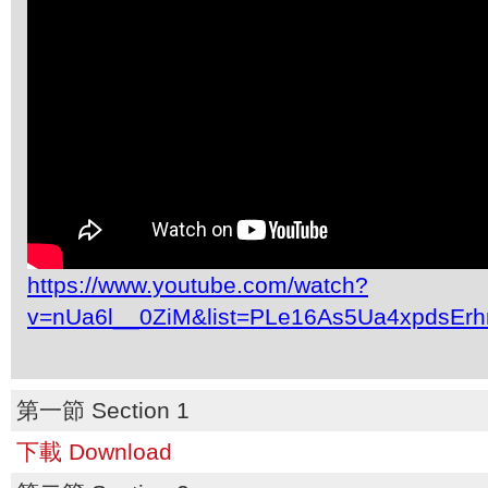
https://www.youtube.com/watch?
v=nUa6l__0ZiM&list=PLe16As5Ua4xpdsEr
第一節 Section 1
下載 Download