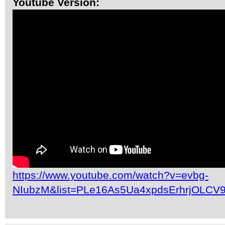
Youtube Version:
https://www.youtube.com/watch?v=evbg-
NIubzM&list=PLe16As5Ua4xpdsErhrjOLCV